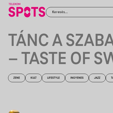
TÁNC A SZAB
– TASTE OF S
ZENE
KULT
LIFESTYLE
INGYENES
JAZZ
T