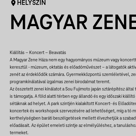
HELYSZÍN
MAGYAR ZENE
Kiállítás – Koncert – Beavatás
A Magyar Zene Háza nem egy hagyományos múzeum vagy koncertte
keresztül - múzeum, oktatás és előadóművészet – a látogatók aktí
zenét az érdeklődők számára. Gyermekközpontú szemléletével, z
programkínálatával izgalmas zenei birodalmat teremt.
Az összetett zenei kínálatot a Sou Fujimoto japán sztárépítész által
is támogatja. A föld alatti térben egy állandó és egy időszaki kiállít
sétáknak ad helyet. A park szintjén kialakított Koncert- és Előadó
koncertek és workshopok szervezésére ad lehetőséget, míg a tó me
kerthelyiségben baráti beszélgetések mellett élvezhetjük a szabadt
előadásait. Az épület emeleti szintje az elmélyüléshez, a tanulásh
termeket.