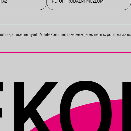
R
 HÁZ
PETŐFI IRODALMI MÚZEUM
theti saját eseményeit. A Telekom nem szervezője és nem szponzora az e