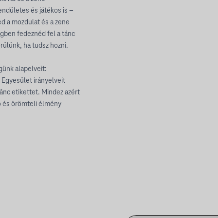
endületes és játékos is –
ed a mozdulat és a zene
egben fedeznéd fel a tánc
ülünk, ha tudsz hozni.
günk alapelveit:
 Egyesület irányelveit
ánc etikettet. Mindez azért
ó és örömteli élmény