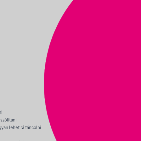
n!
zólítani:
gyan lehet rá táncolni