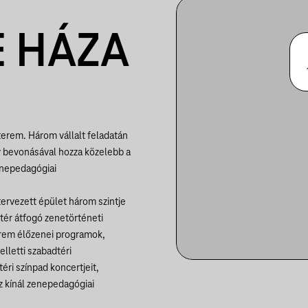
 HÁZA
rem. Három vállalt feladatán
v bevonásával hozza közelebb a
enepedagógiai
 tervezett épület három szintje
ó tér átfogó zenetörténeti
terem élőzenei programok,
lletti szabadtéri
éri színpad koncertjeit,
oz kínál zenepedagógiai