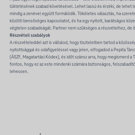
lüktetésének szabad követésével. Lehet lassú és érzéki, de lehet l
mindig a zenével együtt formálódik. Tökéletes választás, ha szeret
közötti bensőséges kapcsolatot, és ha egy nyitott, barátságos köz
végtelen szabadságát. Partner nem szükséges a részvételhez, de ör
Részvételi szabályok
A részvételeddel azt is vállalod, hogy tiszteletben tartod a közössé
nyitottsággal és odafigyeléssel vagy jelen, elfogadod a Pepita Tánc
(ÁSZF, Magatartási Kódex), és időt szánsz arra, hogy megismerd a T
fontos, hogy ez az este mindenki számára biztonságos, felszabadít
lehessen.