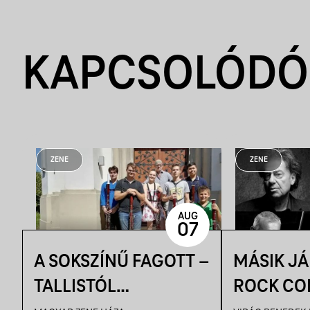
KAPCSOLÓDÓ
ZENE
ZENE
AUG
07
A SOKSZÍNŰ FAGOTT –
MÁSIK J
TALLISTÓL
ROCK CO