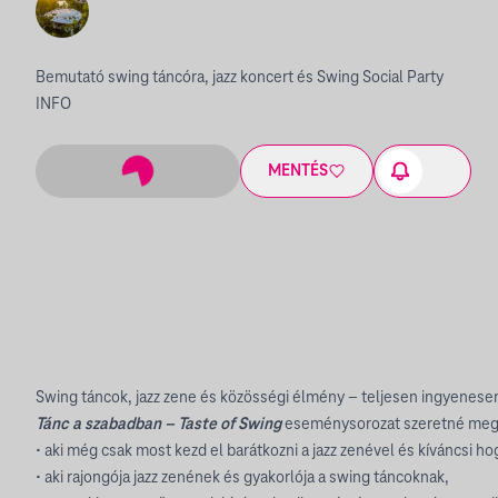
Bemutató swing táncóra, jazz koncert és Swing Social Party
INFO
MENTÉS
Swing táncok, jazz zene és közösségi élmény – teljesen ingyenese
Tánc a szabadban – Taste of Swing
eseménysorozat szeretné megs
• aki még csak most kezd el barátkozni a jazz zenével és kíváncsi ho
• aki rajongója jazz zenének és gyakorlója a swing táncoknak,