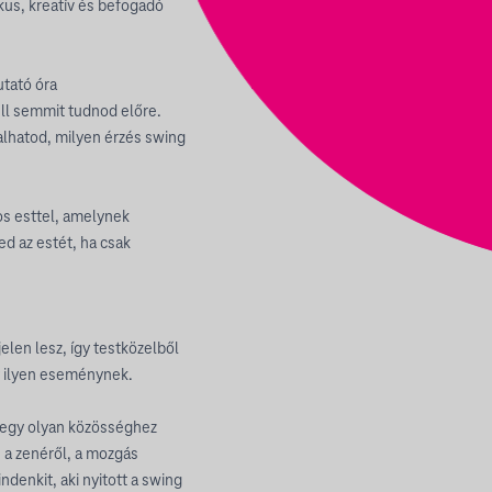
kus, kreatív és befogadó
utató óra
ll semmit tudnod előre.
lhatod, milyen érzés swing
os esttel, amelynek
d az estét, ha csak
len lesz, így testközelből
y ilyen eseménynek.
és egy olyan közösséghez
, a zenéről, a mozgás
denkit, aki nyitott a swing