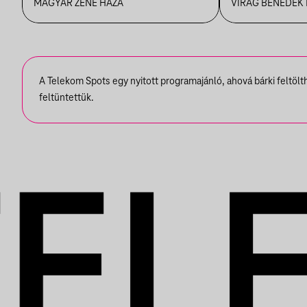
PIAZZOLLÁIG
VBH NYÁ
MAGYAR ZENE HÁZA
VIRÁG BENEDEK
A Telekom Spots egy nyitott programajánló, ahová bárki feltöl
feltüntettük.