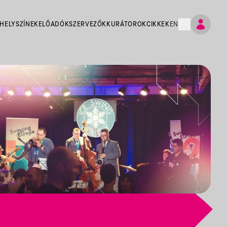
HELYSZÍNEK
ELŐADÓK
SZERVEZŐK
KURÁTOROK
CIKKEK
EN