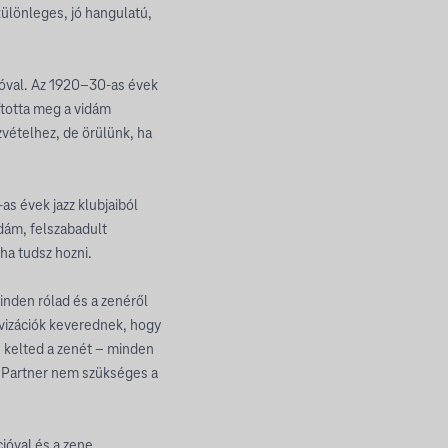
 különleges, jó hangulatú,
ióval. Az 1920–30-as évek
ította meg a vidám
vételhez, de örülünk, ha
as évek jazz klubjaiból
idám, felszabadult
ha tudsz hozni.
inden rólad és a zenéről
ovizációk keverednek, hogy
e kelted a zenét – minden
. Partner nem szükséges a
cióval és a zene