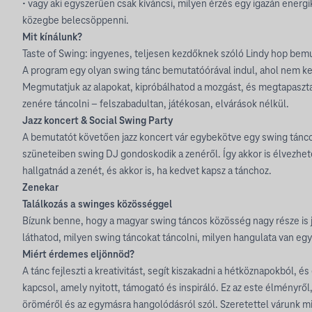
• vagy aki egyszerűen csak kíváncsi, milyen érzés egy igazán energi
közegbe belecsöppenni.
Mit kínálunk?
Taste of Swing: ingyenes, teljesen kezdőknek szóló Lindy hop bem
A program egy olyan swing tánc bemutatóórával indul, ahol nem ke
Megmutatjuk az alapokat, kipróbálhatod a mozgást, és megtapaszta
zenére táncolni – felszabadultan, játékosan, elvárások nélkül.
Jazz koncert & Social Swing Party
A bemutatót követően jazz koncert vár egybekötve egy swing tánc
szüneteiben swing DJ gondoskodik a zenéről. Így akkor is élvezhete
hallgatnád a zenét, és akkor is, ha kedvet kapsz a tánchoz.
Zenekar
Találkozás a swinges közösséggel
Bízunk benne, hogy a magyar swing táncos közösség nagy része is je
láthatod, milyen swing táncokat táncolni, milyen hangulata van eg
Miért érdemes eljönnöd?
A tánc fejleszti a kreativitást, segít kiszakadni a hétköznapokból, 
kapcsol, amely nyitott, támogató és inspiráló. Ez az este élményről
öröméről és az egymásra hangolódásról szól. Szeretettel várunk min