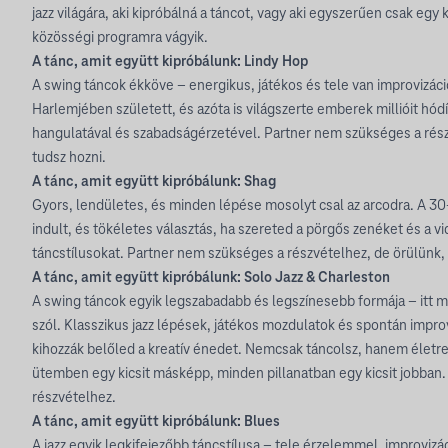
jazz világára, aki kipróbálná a táncot, vagy aki egyszerűen csak egy
közösségi programra vágyik.
A tánc, amit együtt kipróbálunk: Lindy Hop
A swing táncok ékköve – energikus, játékos és tele van improvizác
Harlemjében született, és azóta is világszerte emberek millióit hód
hangulatával és szabadságérzetével. Partner nem szükséges a rész
tudsz hozni.
A tánc, amit együtt kipróbálunk: Shag
Gyors, lendületes, és minden lépése mosolyt csal az arcodra. A 30-
indult, és tökéletes választás, ha szereted a pörgős zenéket és a v
táncstílusokat. Partner nem szükséges a részvételhez, de örülünk, 
A tánc, amit együtt kipróbálunk: Solo Jazz & Charleston
A swing táncok egyik legszabadabb és legszínesebb formája – itt m
szól. Klasszikus jazz lépések, játékos mozdulatok és spontán impr
kihozzák belőled a kreatív énedet. Nemcsak táncolsz, hanem életr
ütemben egy kicsit másképp, minden pillanatban egy kicsit jobban
részvételhez.
A tánc, amit együtt kipróbálunk: Blues
A jazz egyik legkifejezőbb táncstílusa – tele érzelemmel, improvizá