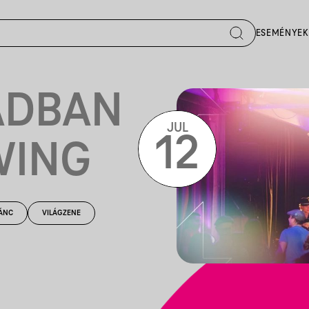
ESEMÉNYEK
ADBAN
JUL
12
WING
ÁNC
VILÁGZENE