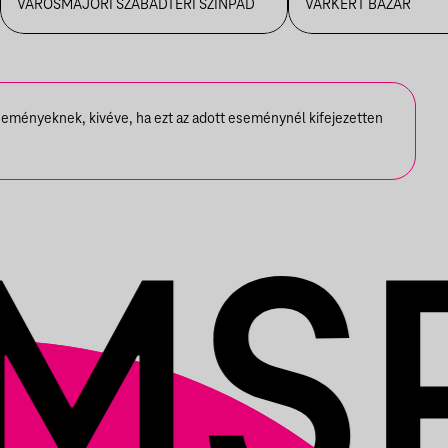
FANFARA C
VÁROSMAJORI SZABADTÉRI SZÍNPAD
VÁRKERT BAZÁR
seményeknek, kivéve, ha ezt az adott eseménynél kifejezetten