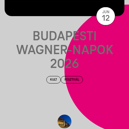
JUN
12
BUDAPESTI
WAGNER-NAPOK
2026
KULT
FESZTIVÁL