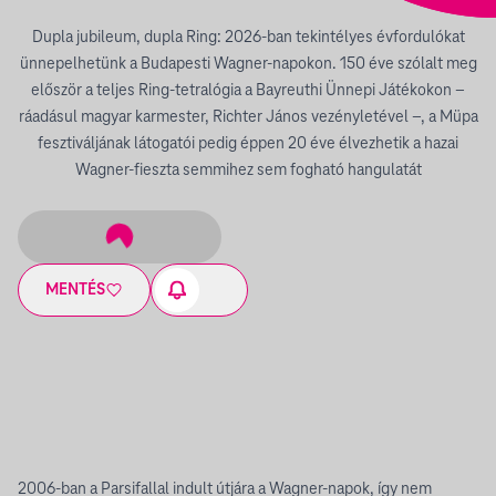
Dupla jubileum, dupla Ring: 2026-ban tekintélyes évfordulókat
ünnepelhetünk a Budapesti Wagner-napokon. 150 éve szólalt meg
először a teljes Ring-tetralógia a Bayreuthi Ünnepi Játékokon –
ráadásul magyar karmester, Richter János vezényletével –, a Müpa
fesztiváljának látogatói pedig éppen 20 éve élvezhetik a hazai
Wagner-fieszta semmihez sem fogható hangulatát
MENTÉS
2006-ban a Parsifallal indult útjára a Wagner-napok, így nem