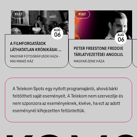
KULT
KULT
AUG
06
AUG
06
A FILMFORGATÁSOK
PETER FREESTONE FREDDIE
LÁTHATATLAN KRÓNIKÁSAI –
TÁRLATVEZETÉSEI ANGOLUL
KENDE TAMÁS FILMFOTÓS
MAGYAR FOTOGRÁFUSOK HÁZA -
MAI MANÓ HÁZ
MAGYAR ZENE HÁZA
VEZETÉSE A FELVÉTEL! CÍMŰ
KIÁLLÍTÁSBAN
A Telekom Spots egy nyitott programajánló, ahová bárki
feltöltheti saját eseményeit. A Telekom nem szervezője és
nem szponzora az eseményeknek, kivéve, ha ezt az adott
eseménynél kifejezetten feltüntettük.