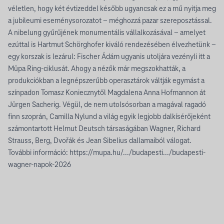
véletlen, hogy két évtizeddel később ugyancsak ez a mű nyitja meg
a jubileumi eseménysorozatot – méghozzá pazar szereposztással.
A nibelung gyűrűjének monumentális vállalkozásával – amelyet
ezúttal is Hartmut Schörghofer kiváló rendezésében élvezhetünk –
egy korszak is lezárul: Fischer Ádám ugyanis utoljára vezényli itt a
Müpa Ring-ciklusát. Ahogy a nézők már megszokhatták, a
produkciókban a legnépszerűbb operasztárok váltják egymást a
színpadon Tomasz Koniecznytől Magdalena Anna Hofmannon át
Jürgen Sacherig. Végül, de nem utolsósorban a magával ragadó
finn szoprán, Camilla Nylund a világ egyik legjobb dalkísérőjeként
számontartott Helmut Deutsch társaságában Wagner, Richard
Strauss, Berg, Dvořák és Jean Sibelius dallamaiból válogat.
További információ:
https://mupa.hu/.../budapesti.../budapesti-
wagner-napok-2026