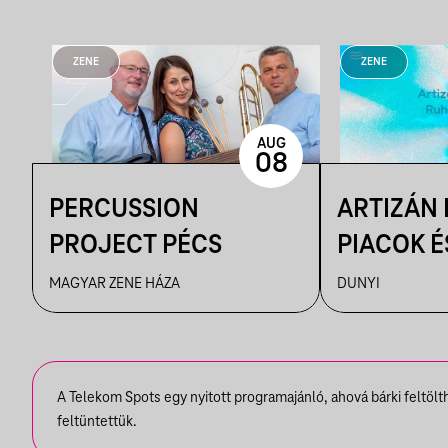
ZENE
ZENE
AUG
08
PERCUSSION
ARTIZÁN
PROJECT PÉCS
PIACOK É
RUHATUR
MAGYAR ZENE HÁZA
DUNYI
DUNYIBA
A Telekom Spots egy nyitott programajánló, ahová bárki feltöl
feltüntettük.