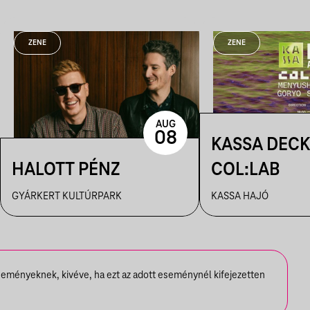
ZENE
ZENE
AUG
08
KASSA DECK
HALOTT PÉNZ
COL:LAB
GYÁRKERT KULTÚRPARK
KASSA HAJÓ
seményeknek, kivéve, ha ezt az adott eseménynél kifejezetten