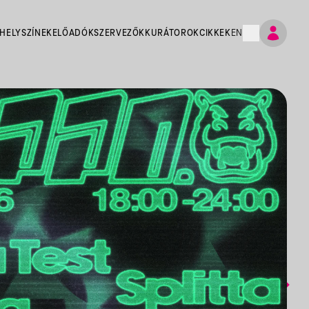
HELYSZÍNEK
ELŐADÓK
SZERVEZŐK
KURÁTOROK
CIKKEK
EN