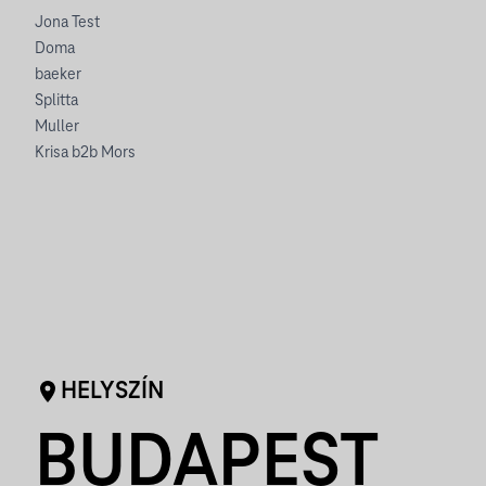
Jona Test
Doma
baeker
Splitta
Muller
Krisa b2b Mors
HELYSZÍN
BUDAPEST