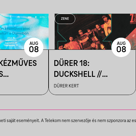
ZENE
AUG
AUG
08
08
 KÉZMŰVES
DÜRER 18:
S
DUCKSHELL //
IK A
VENDÉG:
DÜRER KERT
N
VÁRHEGYUTCA
theti saját eseményeit. A Telekom nem szervezője és nem szponzora az e