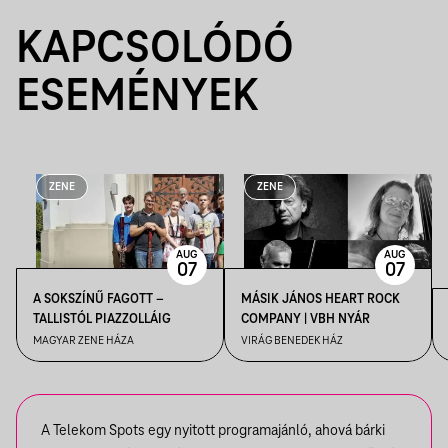
KAPCSOLÓDÓ
ESEMÉNYEK
ZENE
ZENE
AUG
AUG
07
07
A SOKSZÍNŰ FAGOTT –
MÁSIK JÁNOS HEART ROCK
TALLISTÓL PIAZZOLLÁIG
COMPANY | VBH NYÁR
MAGYAR ZENE HÁZA
VIRÁG BENEDEK HÁZ
A Telekom Spots egy nyitott programajánló, ahová bárki