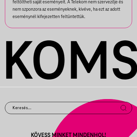
feltöltheti saját eseményeit. A Telekom nem szervezője és
nem szponzora az eseményeknek, kivéve, ha ezt az adott
eseménynél kifejezetten feltüntettük.
KÖVESS MINKET MINDENHOL!