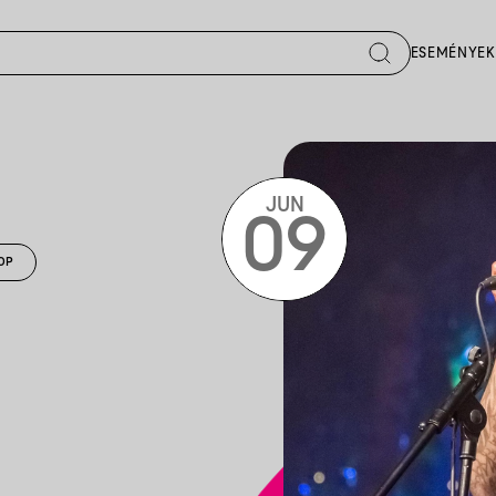
ESEMÉNYEK
JUN
09
OP