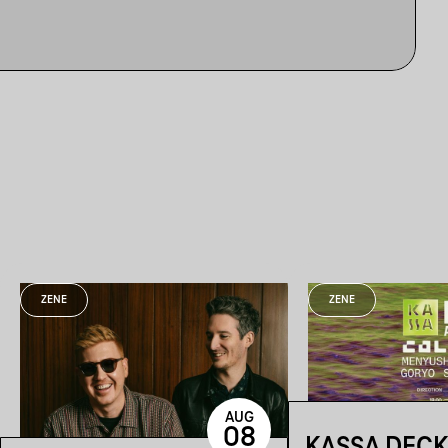
ZENE
ZENE
AUG
08
KASSA DECK