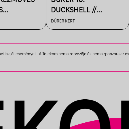
S
DUCKSHELL //
IK A
VENDÉG:
DÜRER KERT
N
VÁRHEGYUTCA
theti saját eseményeit. A Telekom nem szervezője és nem szponzora az e