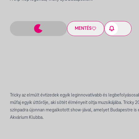
MENTÉS
Tricky az elmúlt évtizedek egyik leginnovatívabb és legbefolyásos
műfaj egyik úttörője, aki sötét élményeit oltja muzsikájába. Tricky 
színpadra újonnan megalkotott show-jával, amelyet Budapestre is e
Akvárium Klubba.