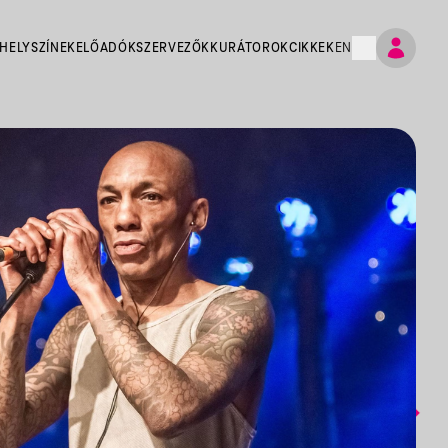
HELYSZÍNEK
ELŐADÓK
SZERVEZŐK
KURÁTOROK
CIKKEK
EN