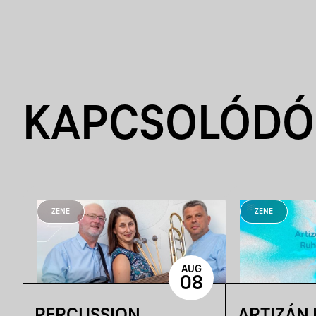
KAPCSOLÓDÓ
ZENE
ZENE
AUG
08
PERCUSSION
ARTIZÁN