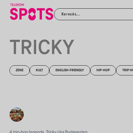
TRICKY
ZENE
KULT
ENGLISH-FRIENDLY
HIP-HOP
TRIP H
A trip-hop legenda, Tricky újra Budapesten.