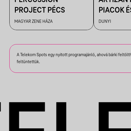
PROJECT PÉCS
PIACOK É
RUHATUR
MAGYAR ZENE HÁZA
DUNYI
DUNYIBA
A Telekom Spots egy nyitott programajánló, ahová bárki feltöl
feltüntettük.