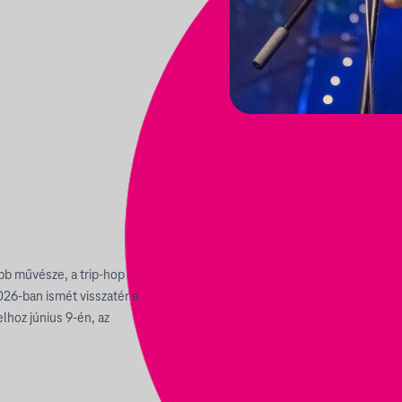
abb művésze, a trip-hop
2026-ban ismét visszatér a
lhoz június 9-én, az