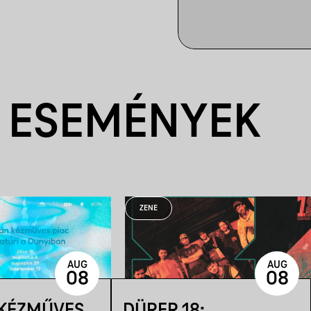
 ESEMÉNYEK
ZENE
AUG
AUG
08
08
 KÉZMŰVES
DÜRER 18: