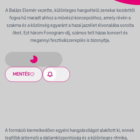
A Balázs Elemér vezette, különleges hangvételű zenekar kezdettől
fogva hű maradt ahhoz a művészi koncepcióhoz, amely révén a
szakma és a közönség egyaránt a hazai jazzélet élvonalába sorolta
őket. Ezt három Fonogram-díj, számos telt házas koncert és
megannyi fesztiválszereplés is bizonyítja.
MENTÉS
A formáció kiemelkedően egyéni hangzásvilágot alakított ki, ennek
legfőbb jellemzői a dallamközpontúság és a különleges ritmika,