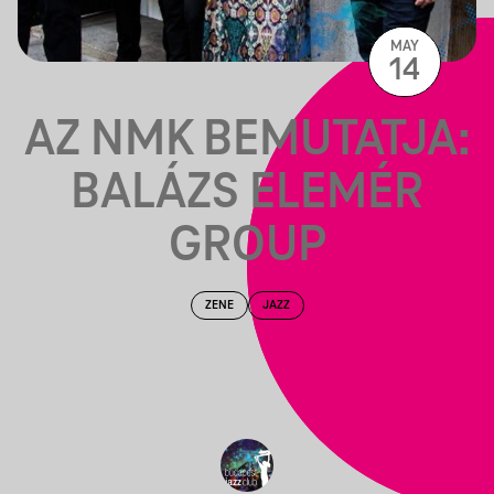
MAY
14
AZ NMK BEMUTATJA:
BALÁZS ELEMÉR
GROUP
ZENE
JAZZ