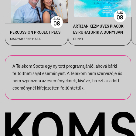
AUG
08
AUG
08
ARTIZÁN KÉZMŰVES PIACOK
PERCUSSION PROJECT PÉCS
ÉS RUHATURIK A DUNYIBAN
MAGYAR ZENE HÁZA
DUNYI
A Telekom Spots egy nyitott programajánló, ahová bárki
feltöltheti saját eseményeit. A Telekom nem szervezője és
nem szponzora az eseményeknek, kivéve, ha ezt az adott
eseménynél kifejezetten feltüntettük.