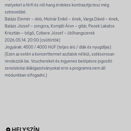
melyeket a férfi és női hang érdekes kontrasztja tesz még
színesebbé.
Balázs Elemér – dob, Molnár Enikő – ének, Varga Dávid – ének,
Balázs József – zongora, Komjáti Áron – gitár, Pecek Lakatos
Krisztián – bőgő, Czibere József – ütőhangszerek
2026.05.14. 20:00 (csütörtök)
Jegyárak: 4500 / 4000 HUF (teljes árú / diák és nyugdíjas)
(Ezen az estén a koncerttermet asztalok nélkül, széksorosan
rendezzük be. Vouchereket és ingyenes belépésre jogosító
zeneiskolai diákigazolványokat erre a programra nem áll
módunkban elfogadni.)
HELYSZÍN