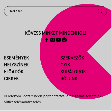
KÖVESS MINKET MINDENHOL!
ESEMÉNYEK
SZERVEZŐK
HELYSZÍNEK
GYIK
ELŐADÓK
KURÁTOROK
CIKKEK
RÓLUNK
© Telekom Spots
Minden jog fenntartva
Felhasználási feltételek
Sütikezelés
Adatkezelés