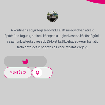
A kontinens egyik legszebb hídja alatt mi egy olyan átkelő
építésébe fogunk, aminek közepén a legkedvesebb közönségünk,
a számunkra legkedvesebb Dj-kkel találkozhat egy-egy hajnalig
tartó önfeledt lépegetés és koccintgatás erejéig.
MENTÉS