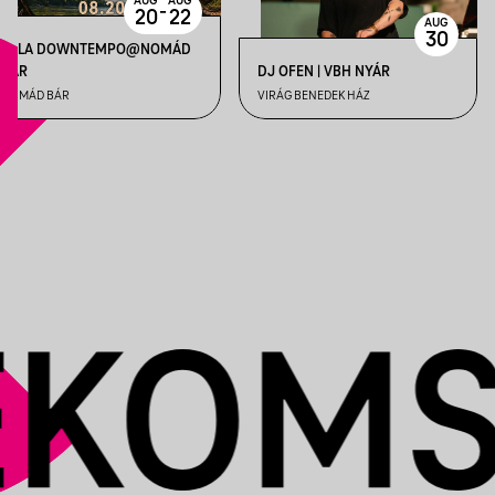
AUG
AUG
-
20
22
AUG
30
ZALA DOWNTEMPO@NOMÁD
BÁR
DJ OFEN | VBH NYÁR
NOMÁD BÁR
VIRÁG BENEDEK HÁZ