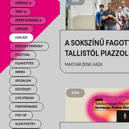
ZENE
SZÍNHÁZ
TÁNC
ZENÉS ELŐADÁS
CIRKUSZ
CSALÁDI
A SOKSZÍNŰ FAGOT
ENGLISH-FRIENDLY
TALLISTÓL PIAZZOL
FESZTIVÁL
FILMVETÍTÉS
MAGYAR ZENE HÁZA
IMPRO
IRODALOM
KÖLTÉSZET
ZENE
LIVE STREAM
PERFORMANSZ
POP-UP
SLAM POETRY