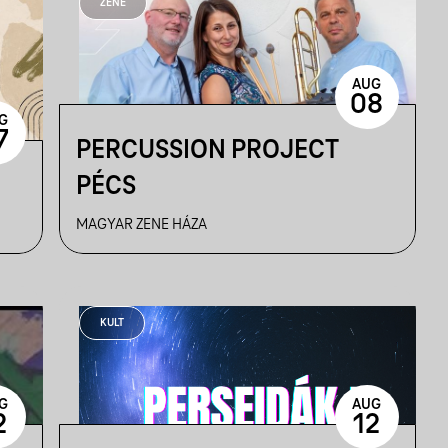
ZENE
AUG
08
G
7
PERCUSSION PROJECT
PÉCS
MAGYAR ZENE HÁZA
KULT
G
AUG
2
12