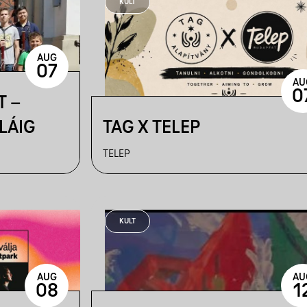
KULT
AUG
07
AU
0
T –
LÁIG
TAG X TELEP
TELEP
KULT
AUG
AU
08
1