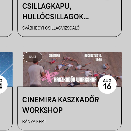
CSILLAGKAPU,
HULLÓCSILLAGOK
ÉJSZAKÁJA. JÖNNEK A
SVÁBHEGYI CSILLAGVIZSGÁLÓ
PERSEIDÁK I. - (A TELJES
NAPFOGYATKOZÁS
KÖZVETÍTÉSÉVEL) - 08.12.
KULT
G
AUG
4
16
CINEMIRA KASZKADŐR
WORKSHOP
BÁNYA KERT