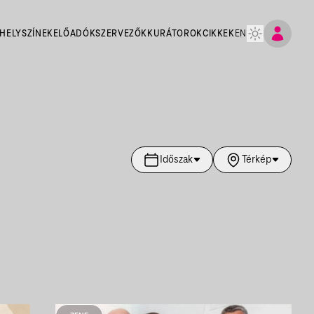
HELYSZÍNEK
ELŐADÓK
SZERVEZŐK
KURÁTOROK
CIKKEK
EN
Időszak
Térkép