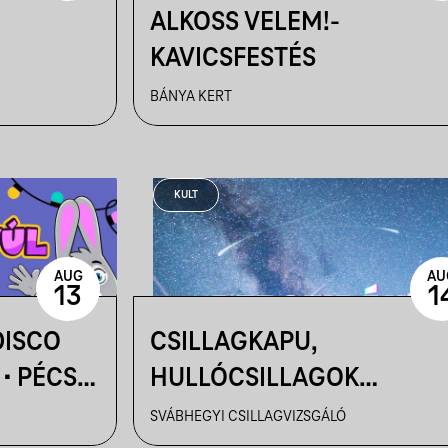
ALKOSS VELEM!-
KAVICSFESTÉS
LAGLES
BÁNYA KERT
KULT
AUG
AU
13
1
DISCO
CSILLAGKAPU,
• PÉCS,
HULLÓCSILLAGOK
ÉJSZAKÁJA. JÖNNEK A
SVÁBHEGYI CSILLAGVIZSGÁLÓ