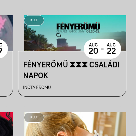
KULT
G
AUG
AUG
-
9
20
22
FÉNYERŐMŰ ⧗⧗⧗ CSALÁDI
NAPOK
INOTA ERŐMŰ
KULT