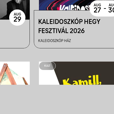
AUG
AU
-
27
3
AUG
29
KALEIDOSZKÓP HEGY
FESZTIVÁL 2026
KALEIDOSZKÓP HÁZ
KULT
SEP
OC
13
0
KAMILL, AKI A KEZÉVEL LÁ