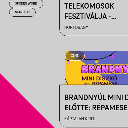
SPOKEN WORD
TELEKOMOSOK
STAND-UP
FESZTIVÁLJA -
HORTOBÁGYI CSIL
HORTOBÁGY
ZENE
BRANDNYÚL MINI 
ELŐTTE: RÉPAMESE 
KÁPTALAN KERT
KÁPTALAN KERT