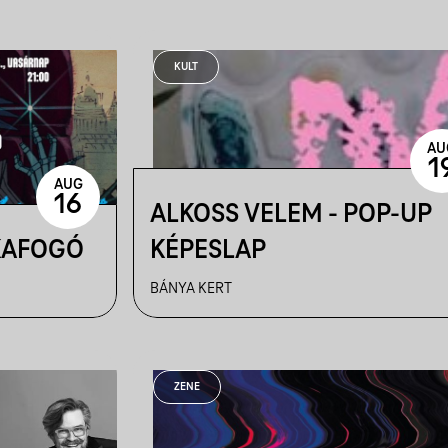
PERSEIDÁK II. - 08.14.
KULT
AU
1
AUG
16
ALKOSS VELEM - POP-UP
KAFOGÓ
KÉPESLAP
BÁNYA KERT
ZENE