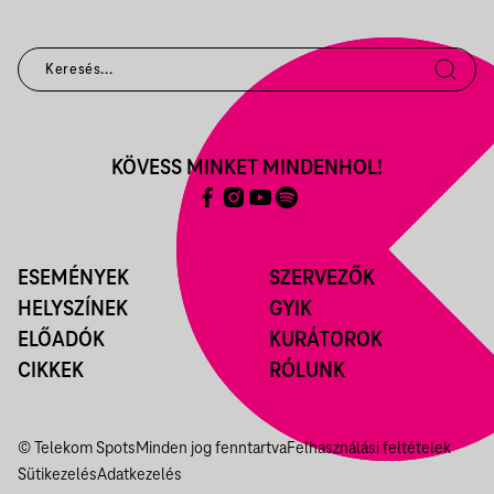
KÖVESS MINKET MINDENHOL!
ESEMÉNYEK
SZERVEZŐK
HELYSZÍNEK
GYIK
ELŐADÓK
KURÁTOROK
CIKKEK
RÓLUNK
© Telekom Spots
Minden jog fenntartva
Felhasználási feltételek
Sütikezelés
Adatkezelés