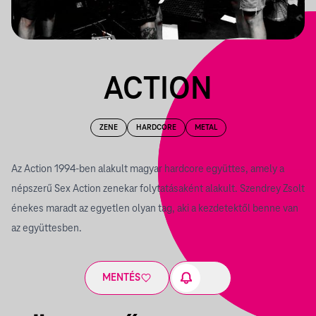
ACTION
ZENE
HARDCORE
METAL
Az Action 1994-ben alakult magyar hardcore együttes, amely a
népszerű Sex Action zenekar folytatásaként alakult. Szendrey Zsolt
énekes maradt az egyetlen olyan tag, aki a kezdetektől benne van
az együttesben.
MENTÉS