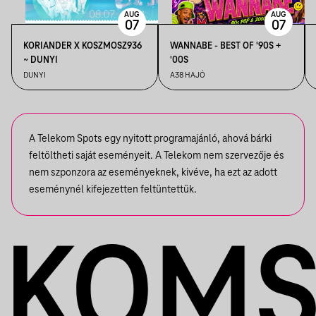
AUG
AUG
07
07
KORIANDER X KOSZMOSZ936
WANNABE - BEST OF '90S +
~ DUNYI
'00S
DUNYI
A38 HAJÓ
A Telekom Spots egy nyitott programajánló, ahová bárki
feltöltheti saját eseményeit. A Telekom nem szervezője és
nem szponzora az eseményeknek, kivéve, ha ezt az adott
eseménynél kifejezetten feltüntettük.