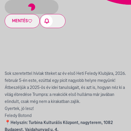
MENTÉS
Sok szeretettel hívlak titeket az év első Heti Feledy Klubjára, 2026.
február 5-én este, ezúttal egy picit nagyobb helyre megyünk!
Átbeszéljük a 2025-ös év idei tanulságait, és azt is, hogyan néz ki a
világ ébredése Trumpra: a reakciók első hulláma már javában
elindult, csak még nem a kirakatban zajlik.
Gyertek, jó lesz!
Feledy Botond
📍Helyszín: Turbina Kulturális Központ, nagyterem, 1082
Budapest, Vajdahunyad u. 4.