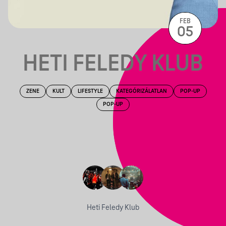
FEB
05
HETI FELEDY KLUB
ZENE
KULT
LIFESTYLE
KATEGÓRIZÁLATLAN
POP-UP
POP-UP
Heti Feledy Klub