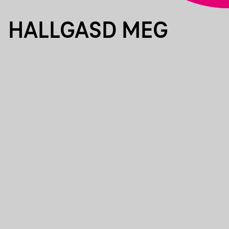
HALLGASD MEG