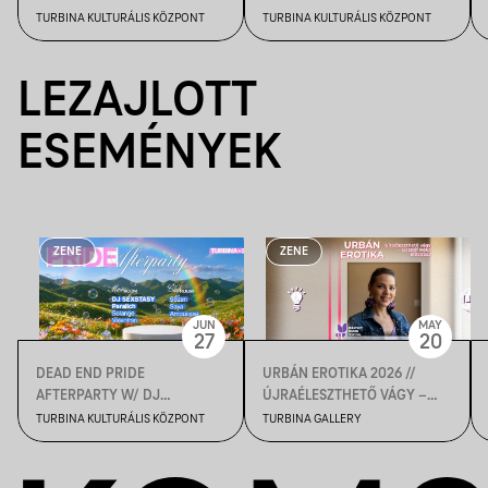
TURBINA KULTURÁLIS KÖZPONT
TURBINA KULTURÁLIS KÖZPONT
LEZAJLOTT
ESEMÉNYEK
ZENE
ZENE
JUN
MAY
27
20
DEAD END PRIDE
URBÁN EROTIKA 2026 //
AFTERPARTY W/ DJ
ÚJRAÉLESZTHETŐ VÁGY –
SEXSTASY, PARALICH, AND
GAZDÓF RÉKA ELŐADÁSA
TURBINA KULTURÁLIS KÖZPONT
TURBINA GALLERY
MANY MORE