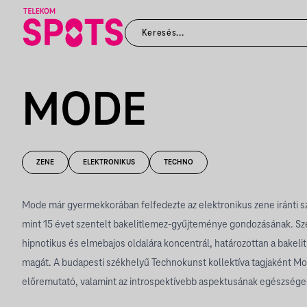
MODE
ZENE
ELEKTRONIKUS
TECHNO
Mode már gyermekkorában felfedezte az elektronikus zene iránti s
mint 15 évet szentelt bakelitlemez-gyűjteménye gondozásának. Sz
hipnotikus és elmebajos oldalára koncentrál, határozottan a bakelit
magát. A budapesti székhelyű Technokunst kollektíva tagjaként Mo
előremutató, valamint az introspektívebb aspektusának egészséges 