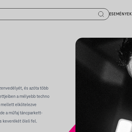
ESEMÉNYEK
zenvedélyét, és azóta több
ettjeiben a mélyebb techno
 mellett elkötelezve
de a műfaj táncparkett-
keverékét öleli fel.