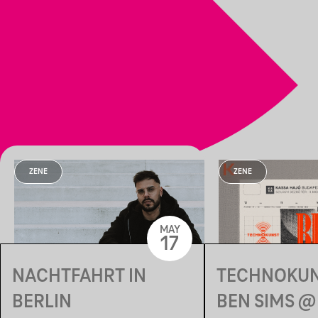
ZENE
ZENE
MAY
17
NACHTFAHRT IN
TECHNOKUN
BERLIN
BEN SIMS @