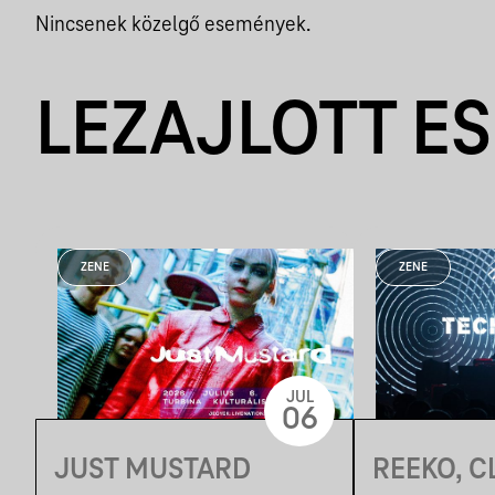
Nincsenek közelgő események.
LEZAJLOTT E
ZENE
ZENE
JUL
06
JUST MUSTARD
REEKO, C