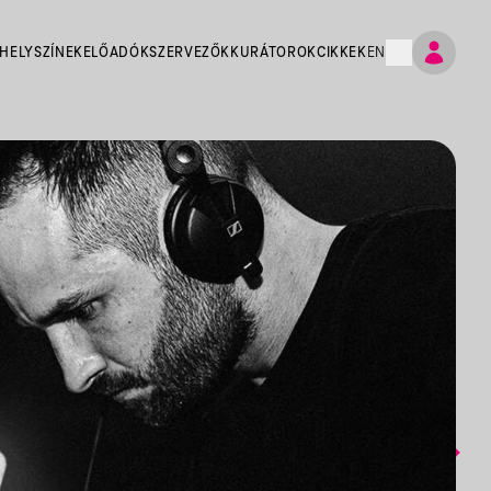
HELYSZÍNEK
ELŐADÓK
SZERVEZŐK
KURÁTOROK
CIKKEK
EN