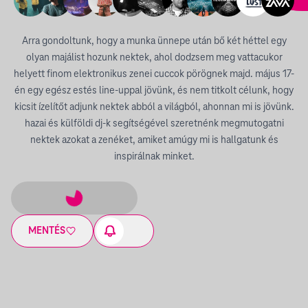
Arra gondoltunk, hogy a munka ünnepe után bő két héttel egy
olyan majálist hozunk nektek, ahol dodzsem meg vattacukor
helyett finom elektronikus zenei cuccok pörögnek majd. május 17-
én egy egész estés line-uppal jövünk, és nem titkolt célunk, hogy
kicsit ízelítőt adjunk nektek abból a világból, ahonnan mi is jövünk.
hazai és külföldi dj-k segítségével szeretnénk megmutogatni
nektek azokat a zenéket, amiket amúgy mi is hallgatunk és
inspirálnak minket.
MENTÉS