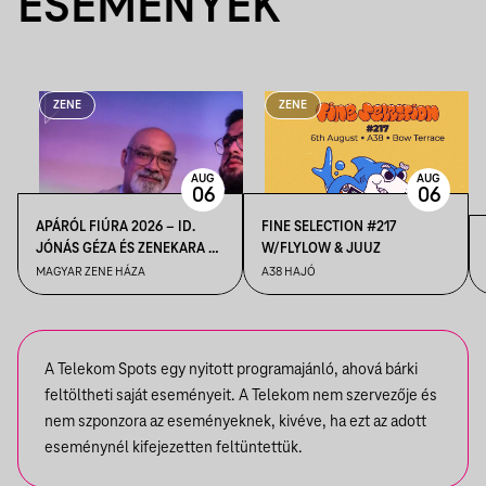
ESEMÉNYEK
ZENE
ZENE
AUG
AUG
06
06
APÁRÓL FIÚRA 2026 – ID.
FINE SELECTION #217
JÓNÁS GÉZA ÉS ZENEKARA &
W/FLYLOW & JUUZ
IFJ. JÓNÁS GÉZA ÉS
MAGYAR ZENE HÁZA
A38 HAJÓ
ZENEKARA, VENDÉG: ROBY
LAKATOS, EMILIO
A Telekom Spots egy nyitott programajánló, ahová bárki
feltöltheti saját eseményeit. A Telekom nem szervezője és
nem szponzora az eseményeknek, kivéve, ha ezt az adott
eseménynél kifejezetten feltüntettük.