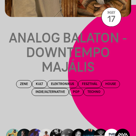
MAY
17
ANALOG BALATON -
DOWNTEMPO
MAJÁLIS
ZENE
KULT
ELEKTRONIKUS
FESZTIVÁL
HOUSE
INDIE/ALTERNATIVE
POP
TECHNO