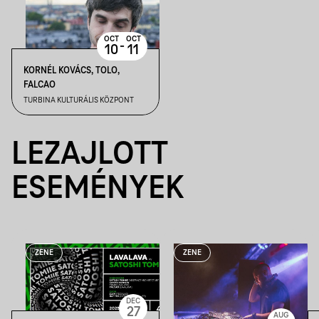
OCT
OCT
-
10
11
KORNÉL KOVÁCS, TOLO,
FALCAO
TURBINA KULTURÁLIS KÖZPONT
LEZAJLOTT
ESEMÉNYEK
ZENE
ZENE
DEC
27
AUG