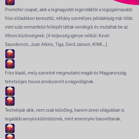
Promóter csapat, akik a legnagyobb legendáktól a legizgalmasabb
friss előadókon keresztül, néhány személyes példaképig már több
mint száz nemzetközi fellépőt láttak vendégül és mutattak be az
itthoni közönségnek. (A teljesség igénye nélkül: Kevin
Saunderson, Juan Atkins, Tiga, Gerd Janson, KINK…)
Friss kiadó, mely szeretné megmutatni magát és Magyarország
tehetséges house producereit a nagyvilágnak.
Testvérpár akik, nem csak külsőleg, hanem zenei világukban is
legalább annyira különböznek, mint amennyire hasonlítanak.