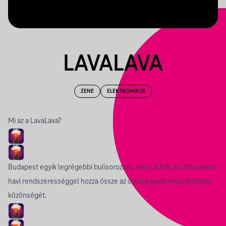
LAVALAVA
ZENE
ELEKTRONIKUS
Mi az a LavaLava?
Budapest egyik legrégebbi bulisorozata, mely 2008 óta töretlenül,
havi rendszerességgel hozza össze az ország egyik legnyitottabb
közönségét.