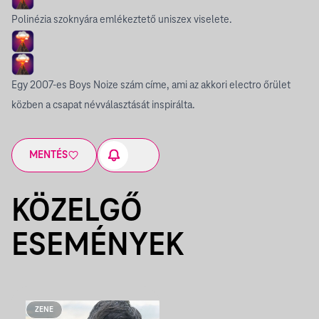
Polinézia szoknyára emlékeztető uniszex viselete.
Egy 2007-es Boys Noize szám címe, ami az akkori electro őrület
közben a csapat névválasztását inspirálta.
MENTÉS
KÖZELGŐ
ESEMÉNYEK
ZENE