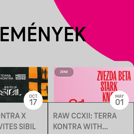
SEMÉNYEK
ZENE
OCT
MAY
17
01
ONTRA X
RAW CCXII: TERRA
ITES SIBIL
KONTRA WITH