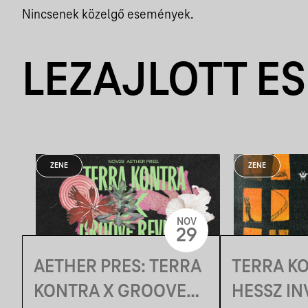
Nincsenek közelgő események.
LEZAJLOTT E
ZENE
ZENE
NOV
29
AETHER PRES: TERRA
TERRA K
KONTRA X GROOVE
HESSZ INV