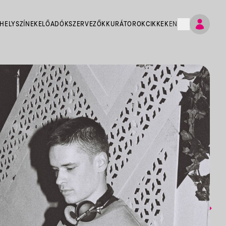
HELYSZÍNEK
ELŐADÓK
SZERVEZŐK
KURÁTOROK
CIKKEK
EN