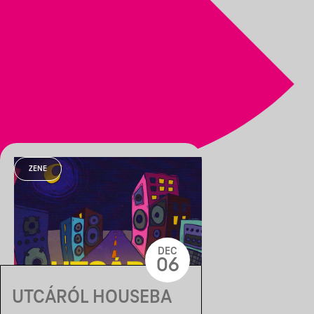
ZENE
DEC
06
UTCÁRÓL HOUSEBA