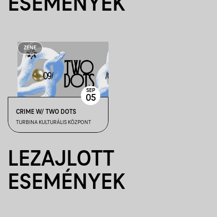
ESEMÉNYEK
ZENE
SEP
05
CRIME W/ TWO DOTS
TURBINA KULTURÁLIS KÖZPONT
LEZAJLOTT
ESEMÉNYEK