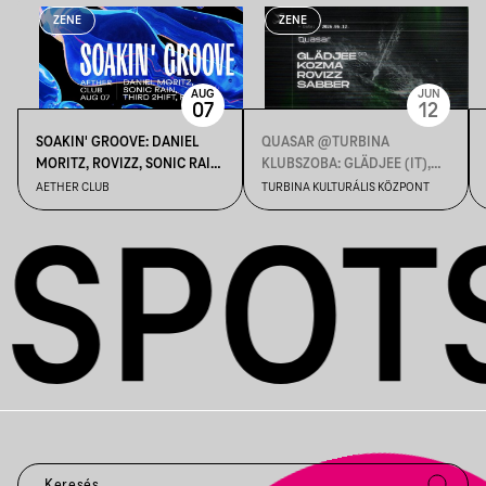
ZENE
ZENE
AUG
JUN
07
12
SOAKIN' GROOVE: DANIEL
QUASAR @TURBINA
MORITZ, ROVIZZ, SONIC RAIN,
KLUBSZOBA: GLÄDJEE (IT),
THIRD 2HIFT
KOZMA, ROVIZZ, SABBER
AETHER CLUB
TURBINA KULTURÁLIS KÖZPONT