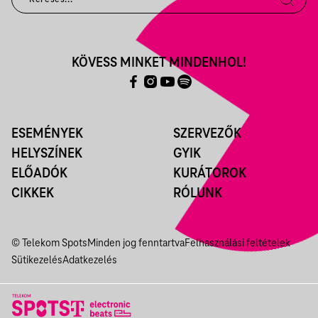
KÖVESS MINKET MINDENHOL!
ESEMÉNYEK
SZERVEZŐK
HELYSZÍNEK
GYIK
ELŐADÓK
KURÁTOROK
CIKKEK
RÓLUNK
© Telekom Spots
Minden jog fenntartva
Felhasználási feltételek
Sütikezelés
Adatkezelés