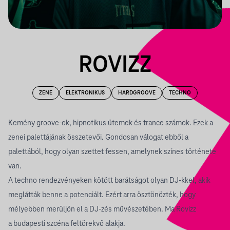
ROVIZZ
ZENE
ELEKTRONIKUS
HARDGROOVE
TECHNO
Kemény groove-ok, hipnotikus ütemek és trance számok. Ezek a
zenei palettájának összetevői. Gondosan válogat ebből a
palettából, hogy olyan szettet fessen, amelynek színes története
van.
A techno rendezvényeken kötött barátságot olyan DJ-kkel, akik
meglátták benne a potenciált. Ezért arra ösztönözték, hogy
mélyebben merüljön el a DJ-zés művészetében. Ma Rovizz
a budapesti szcéna feltörekvő alakja.