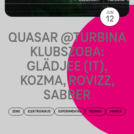
JUN
12
QUASAR @TURBINA
KLUBSZOBA:
GLÄDJEE (IT),
KOZMA, ROVIZZ,
SABBER
ZENE
ELEKTRONIKUS
EXPERIMENTAL
TECHNO
TRANCE