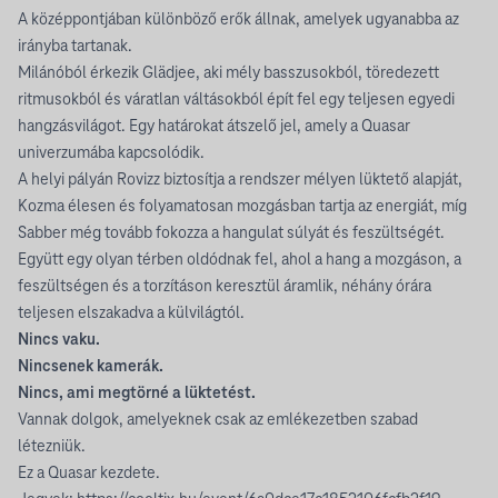
A középpontjában különböző erők állnak, amelyek ugyanabba az
irányba tartanak.
Milánóból érkezik Glädjee, aki mély basszusokból, töredezett
ritmusokból és váratlan váltásokból épít fel egy teljesen egyedi
hangzásvilágot. Egy határokat átszelő jel, amely a Quasar
univerzumába kapcsolódik.
A helyi pályán Rovizz biztosítja a rendszer mélyen lüktető alapját,
Kozma élesen és folyamatosan mozgásban tartja az energiát, míg
Sabber még tovább fokozza a hangulat súlyát és feszültségét.
Együtt egy olyan térben oldódnak fel, ahol a hang a mozgáson, a
feszültségen és a torzításon keresztül áramlik, néhány órára
teljesen elszakadva a külvilágtól.
Nincs vaku.
Nincsenek kamerák.
Nincs, ami megtörné a lüktetést.
Vannak dolgok, amelyeknek csak az emlékezetben szabad
létezniük.
Ez a Quasar kezdete.