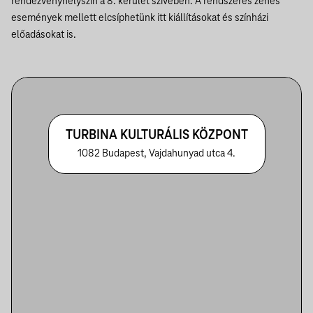
rendezvényhelyszín a 8. kerület szívében. A rendszeres zenés
események mellett elcsíphetünk itt kiállításokat és színházi
előadásokat is.
TURBINA KULTURÁLIS KÖZPONT
1082 Budapest, Vajdahunyad utca 4.