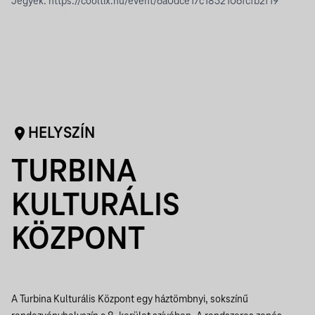
Jegyek:
https://cooltix.hu/event/6a0dce17c1852106fcfb2f19
HELYSZÍN
TURBINA
KULTURÁLIS
KÖZPONT
A Turbina Kulturális Központ egy háztömbnyi, sokszínű