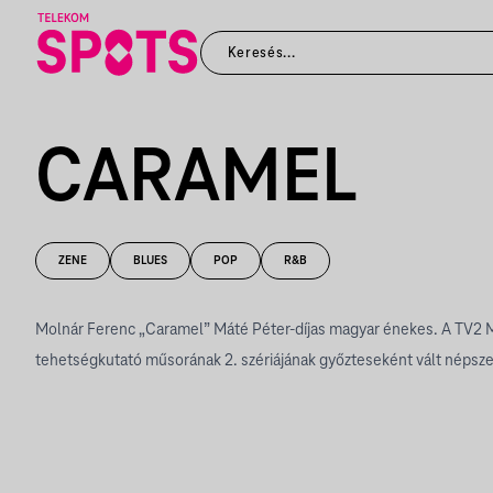
CARAMEL
ZENE
BLUES
POP
R&B
Molnár Ferenc „Caramel” Máté Péter-díjas magyar énekes. A TV2 
tehetségkutató műsorának 2. szériájának győzteseként vált népsz