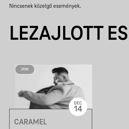
Nincsenek közelgő események.
LEZAJLOTT E
ZENE
DEC
14
CARAMEL