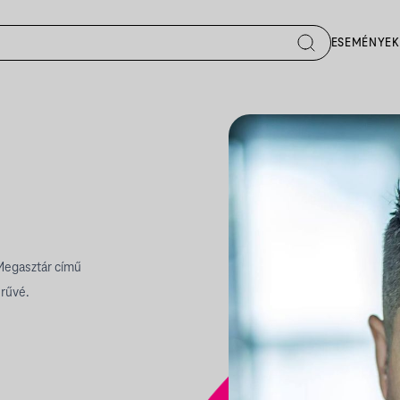
ESEMÉNYEK
Megasztár című
erűvé.