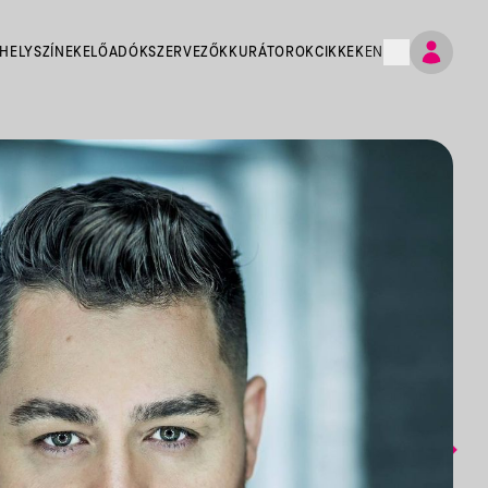
HELYSZÍNEK
ELŐADÓK
SZERVEZŐK
KURÁTOROK
CIKKEK
EN