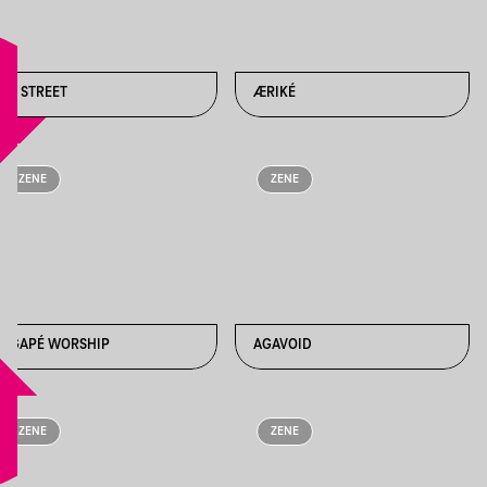
4S STREET
ÆRIKÉ
ZENE
ZENE
AGAPÉ WORSHIP
AGAVOID
ZENE
ZENE