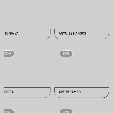
ANTONIA VAI
ANYU, EZ HANGOS
ZENE
ZENE
ARCIDRA
ARTŪR RAMBO
ZENE
ZENE