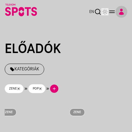
Telekom Spots
EN
ELŐADÓK
KATEGÓRIÁK
ZENE
POP
ZENE
ZENE