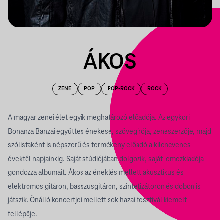
ÁKOS
ZENE
POP
POP-ROCK
ROCK
A magyar zenei élet egyik meghatározó előadója. Az egykori
Bonanza Banzai együttes énekese, szövegírója, zeneszerzője, majd
szólistaként is népszerű és termékeny előadó a kilencvenes
évektől napjainkig. Saját stúdiójában dolgozik, saját lemezkiadója
gondozza albumait. Ákos az éneklés mellett akusztikus és
elektromos gitáron, basszusgitáron, szintetizátoron és dobon is
játszik. Önálló koncertjei mellett sok hazai fesztivál kiemelt
fellépője.