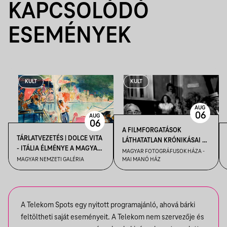
KAPCSOLÓDÓ
ESEMÉNYEK
KULT
KULT
AUG
06
AUG
06
A FILMFORGATÁSOK
TÁRLATVEZETÉS | DOLCE VITA
LÁTHATATLAN KRÓNIKÁSAI –
- ITÁLIA ÉLMÉNYE A MAGYAR
KENDE TAMÁS FILMFOTÓS
MAGYAR FOTOGRÁFUSOK HÁZA -
MŰVÉSZETBEN
MAGYAR NEMZETI GALÉRIA
MAI MANÓ HÁZ
VEZETÉSE A FELVÉTEL! CÍMŰ
KIÁLLÍTÁSBAN
A Telekom Spots egy nyitott programajánló, ahová bárki
feltöltheti saját eseményeit. A Telekom nem szervezője és