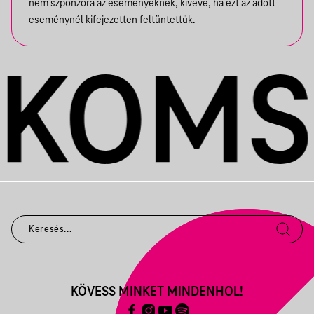
nem szponzora az eseményeknek, kivéve, ha ezt az adott
eseménynél kifejezetten feltüntettük.
KÖVESS MINKET MINDENHOL!