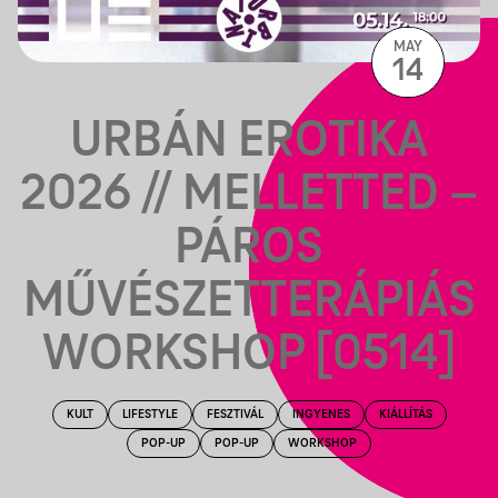
MAY
14
URBÁN EROTIKA
2026 // MELLETTED –
PÁROS
MŰVÉSZETTERÁPIÁS
WORKSHOP [0514]
KULT
LIFESTYLE
FESZTIVÁL
INGYENES
KIÁLLÍTÁS
POP-UP
POP-UP
WORKSHOP