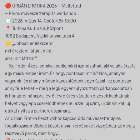
🔴 URBÁN EROTIKA 2026 – Melletted
– Páros művészetterápiás workshop
🕕 2026. május 14. Csütörtök 18:00
📍 Turbina Kulturális Központ
1082 Budapest, Vajdahunyad utca 4.
🤲 „Jobban emlékszem:
mit éreztem láttán, mint
arra, mit láttam.”
– írja Fodor Ákos, soraival pedig bárki azonosulhat, aki valaha érzett
egy másik ember iránt. És hogy pontosan mit is? Nos, ahányan
vagyunk, és ahány módon kapcsolódunk egymással, ez pontosan
annyiféle lehet – még a legkiegyensúlyozottabb párkapcsolatban
is hónapról hónapra, évről évre új és váratlan érzések kaphatnak
helyet vagy épp cserélődhetnek le, ezzel új színt, új dinamikát, új
utakat nyitva a partnerek számára.
Az Urbán Erotika Fesztiválhoz kapcsolódó művészetterápiás
foglalkozáson többek között olyan kérdéseket vizsgálhatnak meg a
résztvevő párok, mint hogy…