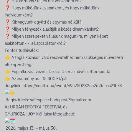
❓ Hol kezdődsz te, és hol végződöm én?
❓ Hogy működünk csapatként, és hogy működünk
individumként?
❓ Kik vagyunk együtt és egymás nélkül?
❓ Milyen tényezők alakítják a közös dinamikánkat?
❓ Milyen szerepeket vállalunk magunkra, milyen képet
alakítottunk ki a kapcsolatunkról?
Fontos tudnivalók:
👉 A foglalkozáson való részvételhez nem szükséges művészeti
előképzettség.
👉 Foglalkozást vezeti: Takács Dalma művészetterapeuta
👉 Az esemény ára: 15 000 Ft/pár
Jegylink:
https://cooltix.hu/event/69e750282ec2e2fecca21b78
Regisztráció:
safespace.budapest@gmail.com
Az URBÁN EROTIKA FESZTIVÁL és
GYURICZA : JOY kiállítása látogatható:
2026. május 13. – május 30.