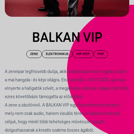
BALKAN VIP
ZENE
ELEKTRONIKUS
HIP-HOP
POP
A zeneipar legfrissebb duója, akik robbanásszerűen rúgták az ajtót
a mai hangzás- és képi világra. Első zenéjük, a 100 CSÓK, gyorsan
elnyerte a hallgatók szívét, a megjelenés után pár nappal már több
ezres követőbázis támogatta az előadókat.
A zene a zászlóvivő. A BALKAN VIP egy összművészeti project,
mely nem csak audio, hanem vizuális téren is újításra törekszik,
céljuk, hogy minél több tehetséges művésszel együtt
dolgozhassanak a kreatív szakma összes ágából.