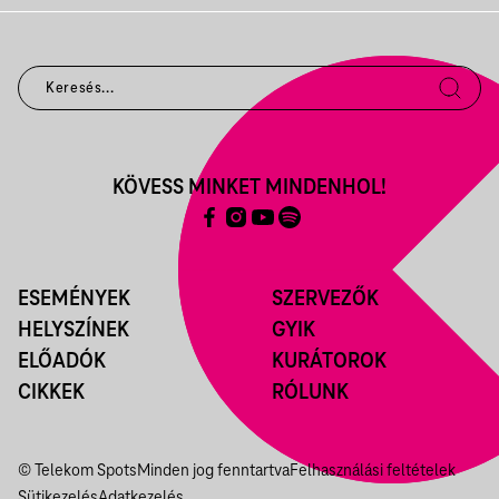
KÖVESS MINKET MINDENHOL!
ESEMÉNYEK
SZERVEZŐK
HELYSZÍNEK
GYIK
ELŐADÓK
KURÁTOROK
CIKKEK
RÓLUNK
© Telekom Spots
Minden jog fenntartva
Felhasználási feltételek
Sütikezelés
Adatkezelés