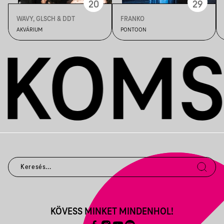
20
29
WAVY, GLSCH & DDT
FRANKO
AKVÁRIUM
PONTOON
KÖVESS MINKET MINDENHOL!