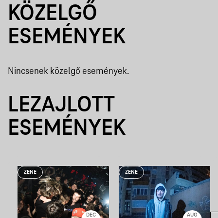
KÖZELGŐ
ESEMÉNYEK
Nincsenek közelgő események.
LEZAJLOTT
ESEMÉNYEK
ZENE
ZENE
DEC
AUG