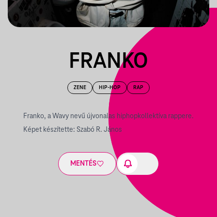
FRANKO
ZENE
HIP-HOP
RAP
Franko, a Wavy nevű újvonalas hiphopkollektíva rappere.
Képet készítette: Szabó R. János
MENTÉS