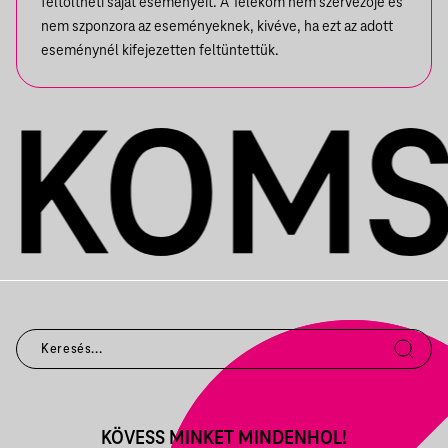
feltöltheti saját eseményeit. A Telekom nem szervezője és
nem szponzora az eseményeknek, kivéve, ha ezt az adott
eseménynél kifejezetten feltüntettük.
KÖVESS MINKET MINDENHOL!