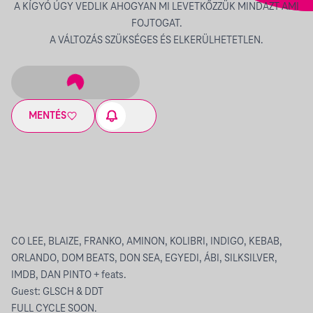
A KÍGYÓ ÚGY VEDLIK AHOGYAN MI LEVETKŐZZÜK MINDAZT AMI
FOJTOGAT.
A VÁLTOZÁS SZÜKSÉGES ÉS ELKERÜLHETETLEN.
MENTÉS
CO LEE, BLAIZE, FRANKO, AMINON, KOLIBRI, INDIGO, KEBAB,
ORLANDO, DOM BEATS, DON SEA, EGYEDI, ÁBI, SILKSILVER,
IMDB, DAN PINTO + feats.
Guest: GLSCH & DDT
FULL CYCLE SOON.