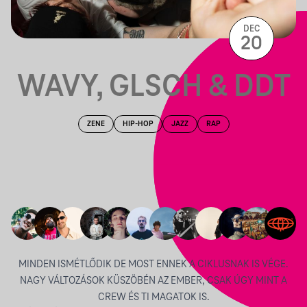
DEC
20
WAVY, GLSCH & DDT
ZENE
HIP-HOP
JAZZ
RAP
MINDEN ISMÉTLŐDIK DE MOST ENNEK A CIKLUSNAK IS VÉGE.
NAGY VÁLTOZÁSOK KÜSZÖBÉN AZ EMBER, CSAK ÚGY MINT A
CREW ÉS TI MAGATOK IS.