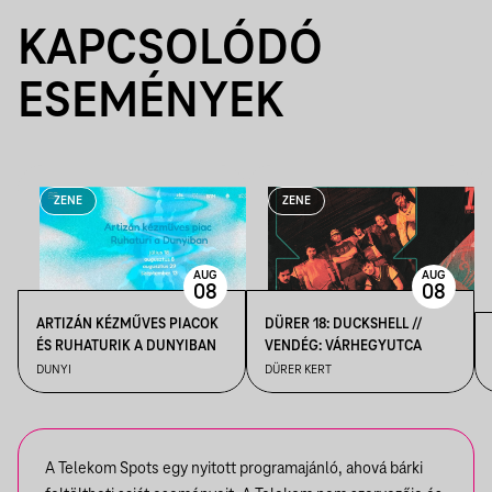
KAPCSOLÓDÓ
ESEMÉNYEK
ZENE
ZENE
AUG
AUG
08
08
ARTIZÁN KÉZMŰVES PIACOK
DÜRER 18: DUCKSHELL //
ÉS RUHATURIK A DUNYIBAN
VENDÉG: VÁRHEGYUTCA
DUNYI
DÜRER KERT
A Telekom Spots egy nyitott programajánló, ahová bárki