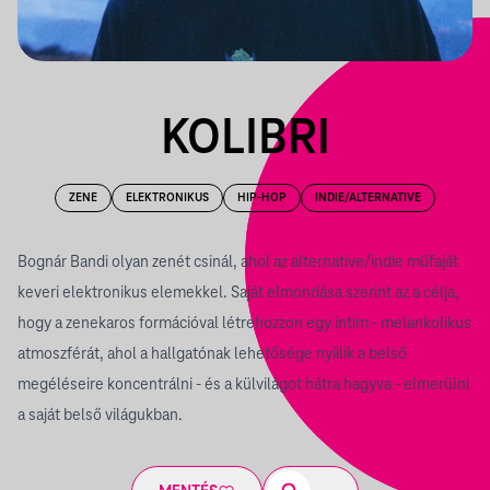
KOLIBRI
ZENE
ELEKTRONIKUS
HIP-HOP
INDIE/ALTERNATIVE
Bognár Bandi olyan zenét csinál, ahol az alternative/indie műfaját
keveri elektronikus elemekkel. Saját elmondása szerint az a célja,
hogy a zenekaros formációval létrehozzon egy intim - melankolikus
atmoszférát, ahol a hallgatónak lehetősége nyíilik a belső
megéléseire koncentrálni - és a külvilágot hátra hagyva - elmerülni
a saját belső világukban.