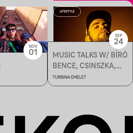
LIFESTYLE
SEP
24
NOV
01
MUSIC TALKS W/ BÍRÓ
S
BENCE, CSINSZKA,
SZALAI, TINK, GEGE
TURBINA EMELET