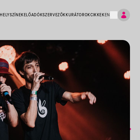
HELYSZÍNEK
ELŐADÓK
SZERVEZŐK
KURÁTOROK
CIKKEK
EN