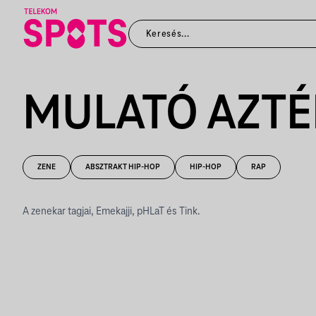
MULATÓ AZT
ZENE
ABSZTRAKT HIP-HOP
HIP-HOP
RAP
A zenekar tagjai, Emekajji, pHLaT és Tink.