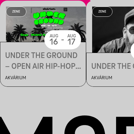
ZENE
ZENE
AUG
AUG
-
16
17
UNDER THE GROUND
– OPEN AIR HIP-HOP
UNDER THE
GATHERING
AKVÁRIUM
AKVÁRIUM