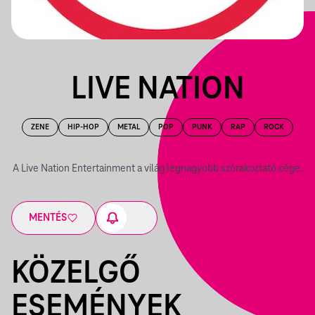
LIVE NATION
ZENE
HIP-HOP
METAL
POP
PUNK
RAP
ROCK
A Live Nation Entertainment a világ legnagyobb szórakoztató cége.
MENTÉS
KÖZELGŐ
ESEMÉNYEK