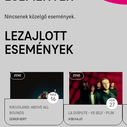
Nincsenek közelgő események.
LEZAJLOTT
ESEMÉNYEK
ZENE
ZENE
MAR
16
FEB
27
KIKUOLAND: ABOVE ALL
BOUNDS
LA DISPUTE • VS SELF • PIJN
DÜRER KERT
A38 HAJÓ