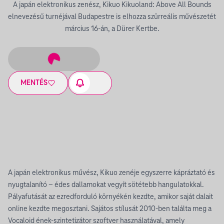
A japán elektronikus zenész, Kikuo Kikuoland: Above All Bounds
elnevezésű turnéjával Budapestre is elhozza szürreális művészetét
március 16-án, a Dürer Kertbe.
MENTÉS
A japán elektronikus művész, Kikuo zenéje egyszerre kápráztató és
nyugtalanító – édes dallamokat vegyít sötétebb hangulatokkal.
Pályafutását az ezredforduló környékén kezdte, amikor saját dalait
online kezdte megosztani. Sajátos stílusát 2010-ben találta meg a
Vocaloid ének-szintetizátor szoftver használatával, amely