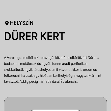
HELYSZÍN
DÜRER KERT
A Városliget mellől a Kopaszi-gát közelébe elköltözött Dürer a
budapesti metálosok és egyéb fennmaradt periférikus
szubkultúrák egyik törzshelye, amit viszont akkor is érdemes
felkeresni, ha csak egy hibátlan kerthelyiségre vágysz. Mármint
tavasztól. Addig pedig mehet a dara! És utána is.