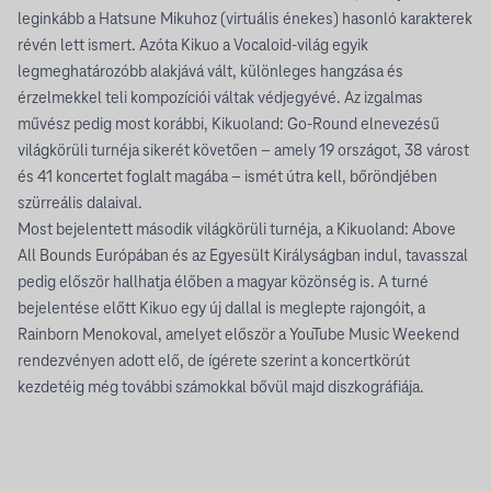
leginkább a Hatsune Mikuhoz (virtuális énekes) hasonló karakterek
révén lett ismert. Azóta Kikuo a Vocaloid-világ egyik
legmeghatározóbb alakjává vált, különleges hangzása és
érzelmekkel teli kompozíciói váltak védjegyévé. Az izgalmas
művész pedig most korábbi, Kikuoland: Go-Round elnevezésű
világkörüli turnéja sikerét követően – amely 19 országot, 38 várost
és 41 koncertet foglalt magába – ismét útra kell, bőröndjében
szürreális dalaival.
Most bejelentett második világkörüli turnéja, a Kikuoland: Above
All Bounds Európában és az Egyesült Királyságban indul, tavasszal
pedig először hallhatja élőben a magyar közönség is. A turné
bejelentése előtt Kikuo egy új dallal is meglepte rajongóit, a
Rainborn Menokoval, amelyet először a YouTube Music Weekend
rendezvényen adott elő, de ígérete szerint a koncertkörút
kezdetéig még további számokkal bővül majd diszkográfiája.