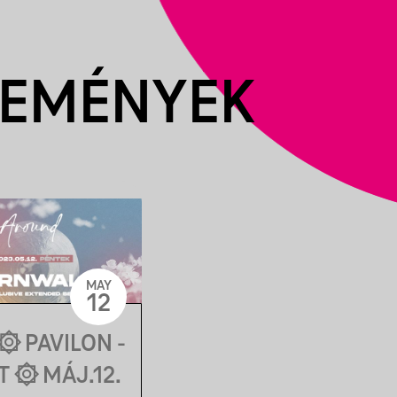
SEMÉNYEK
MAY
12
۞ PAVILON -
 ۞ MÁJ.12.