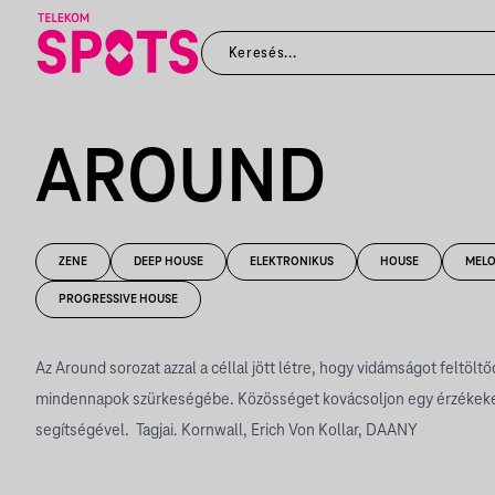
AROUND
ZENE
DEEP HOUSE
ELEKTRONIKUS
HOUSE
MELO
PROGRESSIVE HOUSE
Az Around sorozat azzal a céllal jött létre, hogy vidámságot feltölt
mindennapok szürkeségébe. Közösséget kovácsoljon egy érzékeket
segítségével. Tagjai. Kornwall, Erich Von Kollar, DAANY