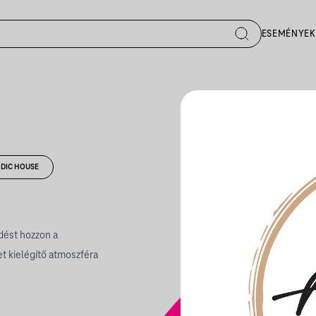
ESEMÉNYEK
DIC HOUSE
ődést hozzon a
 kielégítő atmoszféra