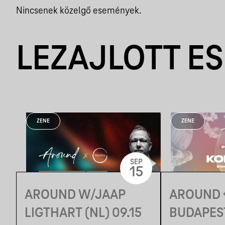
Nincsenek közelgő események.
LEZAJLOTT E
ZENE
ZENE
SEP
15
AROUND W/JAAP
AROUND 
LIGTHART (NL) 09.15
BUDAPEST