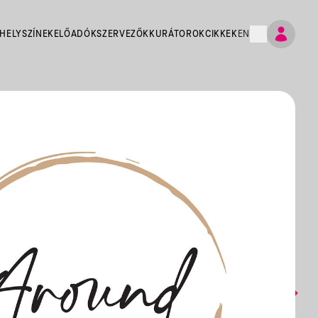
HELYSZÍNEK
ELŐADÓK
SZERVEZŐK
KURÁTOROK
CIKKEK
EN