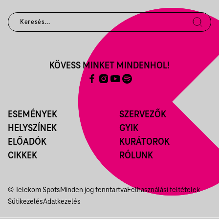
KÖVESS MINKET MINDENHOL!
ESEMÉNYEK
SZERVEZŐK
HELYSZÍNEK
GYIK
ELŐADÓK
KURÁTOROK
CIKKEK
RÓLUNK
© Telekom Spots
Minden jog fenntartva
Felhasználási feltételek
Sütikezelés
Adatkezelés