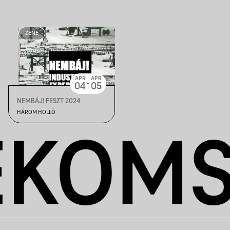
ZENE
APR
APR
-
04
05
NEMBÁJ! FESZT 2024
HÁROM HOLLÓ