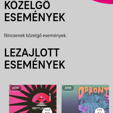
KÖZELGŐ
ESEMÉNYEK
Nincsenek közelgő események.
LEZAJLOTT
ESEMÉNYEK
ZENE
ZENE
MAR
FEB