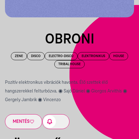
OBRONI
ZENE
DISCO
ELECTRO-DISCO
ELEKTRONIKUS
HOUSE
TRIBAL HOUSE
Pozitív elektronikus vibrációk havonta. Élő szettek élő
hangszerekkel felturbózva.
◉ Sajó Dániel ◉ Giorgos Arvithis ◉
Gergely Jambrik ◉ Vincenzo
MENTÉS