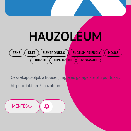
HAUZOLEUM
ZENE
KULT
ELEKTRONIKUS
ENGLISH-FRIENDLY
HOUSE
JUNGLE
TECH HOUSE
UK GARAGE
Összekapcsoljuk a house, jungle és garage közötti pontokat.
https://linktr.ee/hauzoleum
MENTÉS