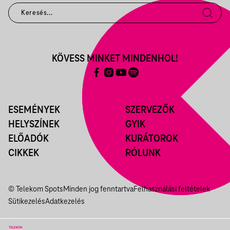
KÖVESS MINKET MINDENHOL!
ESEMÉNYEK
SZERVEZŐK
HELYSZÍNEK
GYIK
ELŐADÓK
KURÁTOROK
CIKKEK
RÓLUNK
© Telekom Spots
Minden jog fenntartva
Felhasználási feltételek
Sütikezelés
Adatkezelés