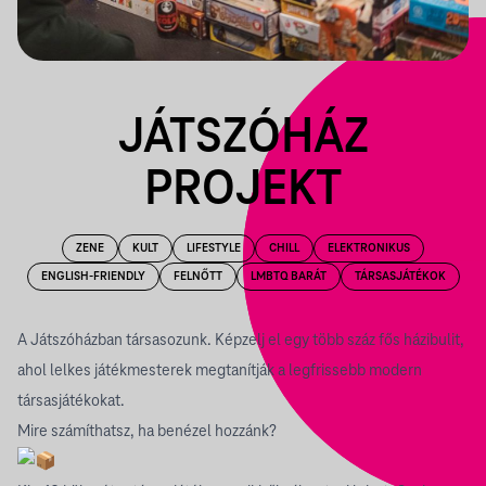
JÁTSZÓHÁZ
PROJEKT
ZENE
KULT
LIFESTYLE
CHILL
ELEKTRONIKUS
ENGLISH-FRIENDLY
FELNŐTT
LMBTQ BARÁT
TÁRSASJÁTÉKOK
A Játszóházban társasozunk. Képzelj el egy több száz fős házibulit,
ahol lelkes játékmesterek megtanítják a legfrissebb modern
társasjátékokat.
Mire számíthatsz, ha benézel hozzánk?