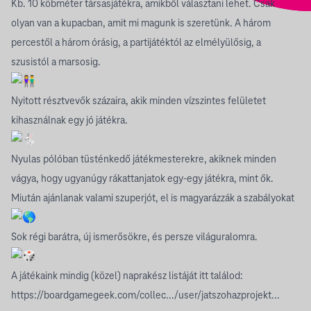
Kb. 10 köbméter társasjátékra, amikből választani lehet. Csak
olyan van a kupacban, amit mi magunk is szeretünk. A három
percestől a három órásig, a partijátéktól az elmélyülősig, a
szusistól a marsosig.
Nyitott résztvevők százaira, akik minden vízszintes felületet
kihasználnak egy jó játékra.
Nyulas pólóban tüsténkedő játékmesterekre, akiknek minden
vágya, hogy ugyanúgy rákattanjatok egy-egy játékra, mint ők.
Miután ajánlanak valami szuperjót, el is magyarázzák a szabályokat
Sok régi barátra, új ismerősökre, és persze világuralomra.
A játékaink mindig (közel) naprakész listáját itt találod:
https://boardgamegeek.com/collec.../user/jatszohazprojekt...