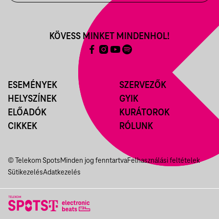
KÖVESS MINKET MINDENHOL!
ESEMÉNYEK
SZERVEZŐK
HELYSZÍNEK
GYIK
ELŐADÓK
KURÁTOROK
CIKKEK
RÓLUNK
© Telekom Spots
Minden jog fenntartva
Felhasználási feltételek
Sütikezelés
Adatkezelés