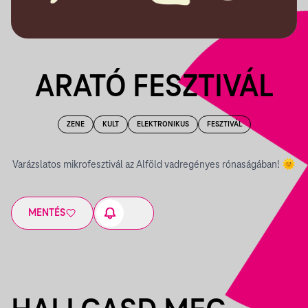
ARATÓ FESZTIVÁL
ZENE
KULT
ELEKTRONIKUS
FESZTIVÁL
Varázslatos mikrofesztivál az Alföld vadregényes rónaságában! 🌞
MENTÉS