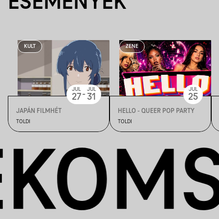
ESEMÉNYEK
KULT
ZENE
JUL
JUL
JUL
-
27
31
25
JAPÁN FILMHÉT
HELLO - QUEER POP PARTY
TOLDI
TOLDI