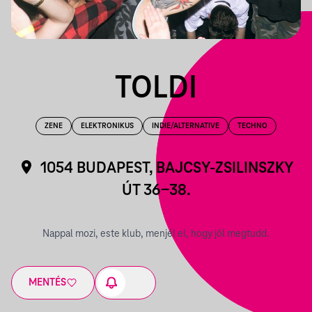
TOLDI
ZENE
ELEKTRONIKUS
INDIE/ALTERNATIVE
TECHNO
1054 BUDAPEST, BAJCSY-ZSILINSZKY
ÚT 36-38.
Nappal mozi, este klub, menjél el, hogy jól megtudd.
MENTÉS