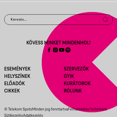
KÖVESS MINKET MINDENHOL!
ESEMÉNYEK
SZERVEZŐK
HELYSZÍNEK
GYIK
ELŐADÓK
KURÁTOROK
CIKKEK
RÓLUNK
© Telekom Spots
Minden jog fenntartva
Felhasználási feltételek
Sütikezelés
Adatkezelés