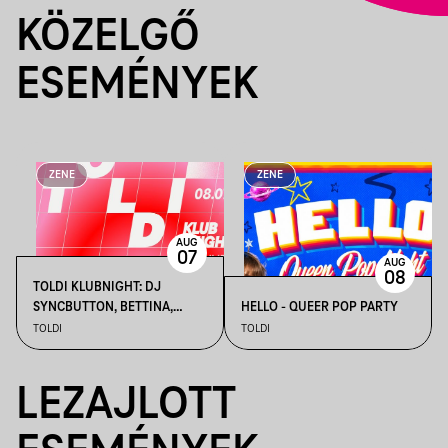
KÖZELGŐ
ESEMÉNYEK
ZENE
ZENE
AUG
07
AUG
08
TOLDI KLUBNIGHT: DJ
SYNCBUTTON, BETTINA,
HELLO - QUEER POP PARTY
KALAMANKA
TOLDI
TOLDI
LEZAJLOTT