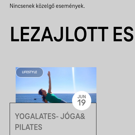
Nincsenek közelgő események.
LEZAJLOTT E
LIFESTYLE
JUN
19
YOGALATES- JÓGA&
PILATES