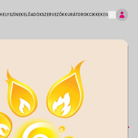
HELYSZÍNEK
ELŐADÓK
SZERVEZŐK
KURÁTOROK
CIKKEK
EN