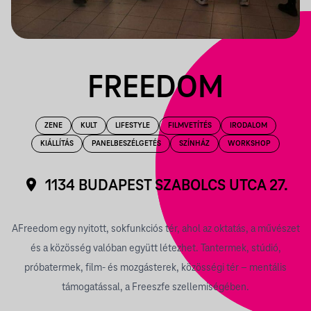
FREEDOM
ZENE
KULT
LIFESTYLE
FILMVETÍTÉS
IRODALOM
KIÁLLÍTÁS
PANELBESZÉLGETÉS
SZÍNHÁZ
WORKSHOP
1134 BUDAPEST SZABOLCS UTCA 27.
AFreedom egy nyitott, sokfunkciós tér, ahol az oktatás, a művészet
és a közösség valóban együtt létezhet. Tantermek, stúdió,
próbatermek, film- és mozgásterek, közösségi tér – mentális
támogatással, a Freeszfe szellemiségében.