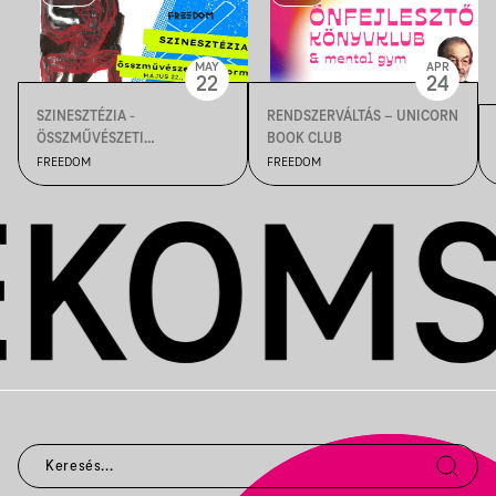
MAY
APR
22
24
SZINESZTÉZIA -
RENDSZERVÁLTÁS – UNICORN
ÖSSZMŰVÉSZETI
BOOK CLUB
PERFORMANSZ
FREEDOM
FREEDOM