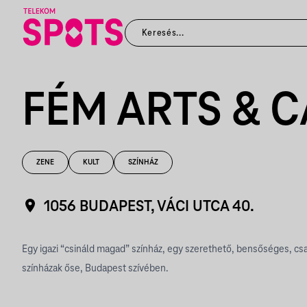
FÉM ARTS & C
ZENE
KULT
SZÍNHÁZ
1056 BUDAPEST, VÁCI UTCA 40.
Egy igazi “csináld magad” színház, egy szerethető, bensőséges, cs
színházak őse, Budapest szívében.