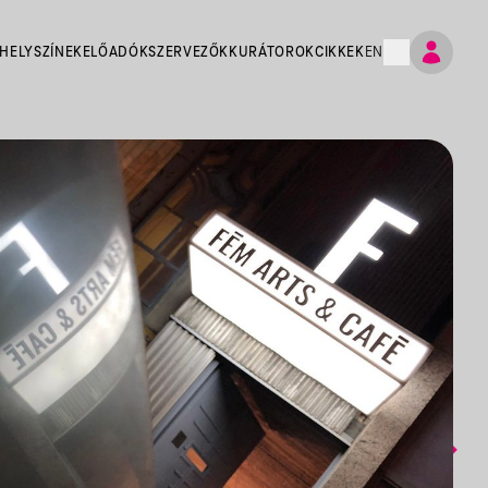
HELYSZÍNEK
ELŐADÓK
SZERVEZŐK
KURÁTOROK
CIKKEK
EN