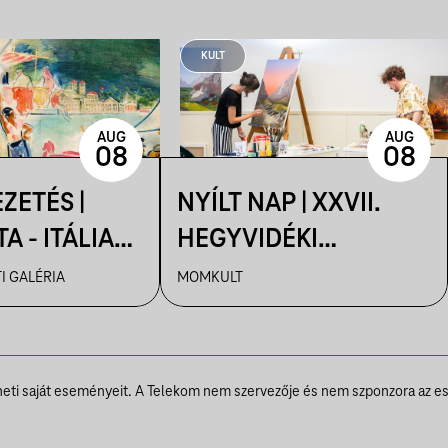
KULT
AUG
AUG
08
08
ZETÉS |
NYÍLT NAP | XXVII.
A - ITÁLIA
HEGYVIDÉKI
 A MAGYAR
NEMZETKÖZI
I GALÉRIA
MOMKULT
TBEN
MŰVÉSZTELEP
theti saját eseményeit. A Telekom nem szervezője és nem szponzora az e