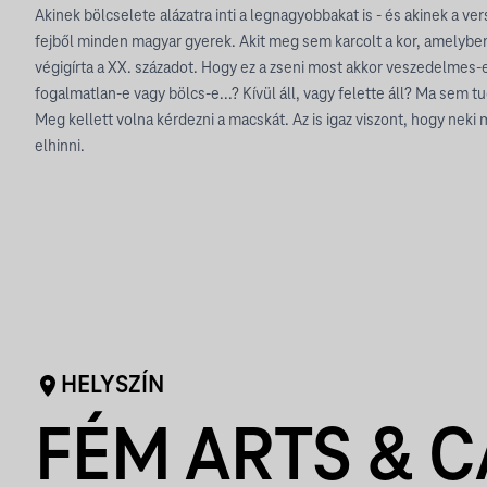
Akinek bölcselete alázatra inti a legnagyobbakat is - és akinek a ve
fejből minden magyar gyerek. Akit meg sem karcolt a kor, amelyben
végigírta a XX. századot. Hogy ez a zseni most akkor veszedelmes-e
fogalmatlan-e vagy bölcs-e...? Kívül áll, vagy felette áll? Ma sem tu
Meg kellett volna kérdezni a macskát. Az is igaz viszont, hogy ne
elhinni.
HELYSZÍN
FÉM ARTS & C