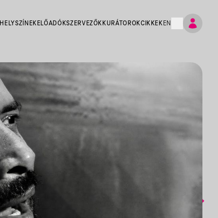
HELYSZÍNEK
ELŐADÓK
SZERVEZŐK
KURÁTOROK
CIKKEK
EN