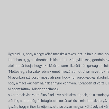
Úgy tudjuk, hogy a nagy költő macskája rákos lett - a halála után p
korábban is, gyerekkorában is kínlódott az öngyilkosság gondolatáva
utókor már tudja, hogy ez a kísérlet sem sikerült - és gazdagabb lett
"Mellesleg, / ha valaki ebnek emel mauzóleumot, / kár nevetni. / Ta
Mi azonban azt fogjuk most játszani, hogy hunyorogva gyanakodni k
hogy a macskák nem halnak ennyire könnyen. Korábban itt voltak. Ut
Mindent látnak. Mindent hallanak.
A kortársak visszaemlékezései ezer oldalakra rúgnak, de a csodagy
elődök, a tehetségtől letaglózott kortársak és a mindent skatulyáz
igazán, hogy mihez kezdjen az utolsó olyan magyar költővel, aki ké