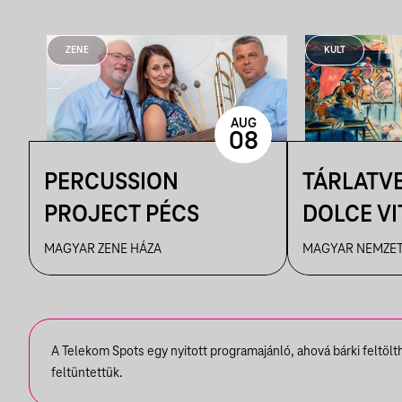
ZENE
KULT
AUG
08
PERCUSSION
TÁRLATVE
PROJECT PÉCS
DOLCE VIT
ÉLMÉNYE
MAGYAR ZENE HÁZA
MAGYAR NEMZET
MŰVÉSZE
A Telekom Spots egy nyitott programajánló, ahová bárki feltöl
feltüntettük.