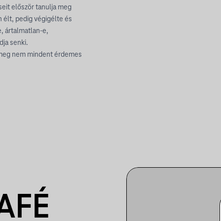
rseit először tanulja meg
 élt, pedig végigélte és
, ártalmatlan-e,
dja senki.
ki meg nem mindent érdemes
AFÉ