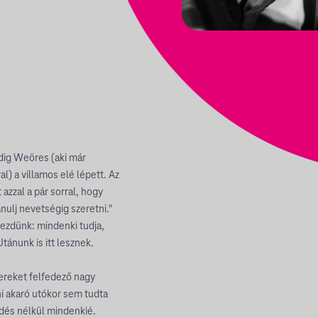
edig Weöres (aki már
l) a villamos elé lépett. Az
 azzal a pár sorral, hogy
nulj nevetségig szeretni."
ezdünk: mindenki tudja,
ánunk is itt lesznek.
ereket felfedező nagy
ni akaró utókor sem tudta
rdés nélkül mindenkié.