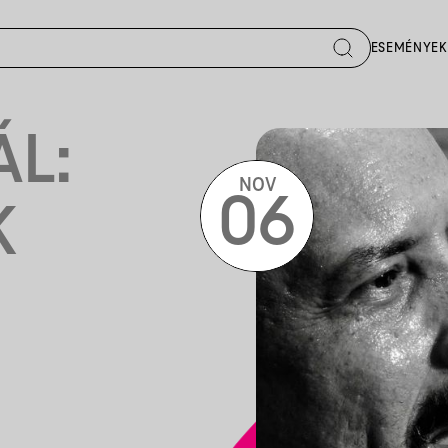
ESEMÉNYEK
ÁL:
NOV
06
K