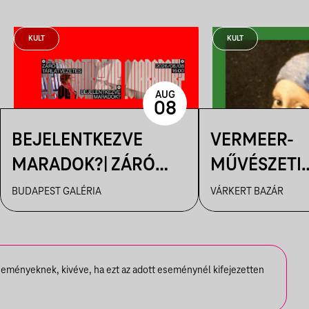
KULT
KULT
AUG
08
BEJELENTKEZVE
VERMEER-
MARADOK?| ZÁRÓ
MŰVÉSZETI
TÁRLATVEZETÉS
FILMVETÍTÉ
BUDAPEST GALÉRIA
VÁRKERT BAZÁR
seményeknek, kivéve, ha ezt az adott eseménynél kifejezetten