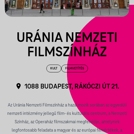
URÁNIA NEMZETI
FILMSZÍNHÁZ
KULT
FILMVETÍTÉS
1088 BUDAPEST, RÁKÓCZI ÚT 21.
Az Uránia Nemzeti Filmszínház a hazai mozik sorában az egyedüli
nemzeti intézmény jellegű film- és kulturális centrum, a Nemzeti
Színház, az Operaház filmszakmai megfelelője, amelynek
legfontosabb feladata a magyar és az európai filmértékek, a