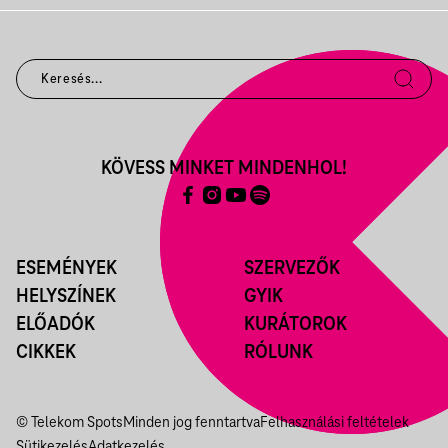
KÖVESS MINKET MINDENHOL!
ESEMÉNYEK
SZERVEZŐK
HELYSZÍNEK
GYIK
ELŐADÓK
KURÁTOROK
CIKKEK
RÓLUNK
© Telekom Spots
Minden jog fenntartva
Felhasználási feltételek
Sütikezelés
Adatkezelés