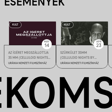
ESEMÉNYEK
KULT
KULT
MAY
APR
14
23
AZ ÍGÉRET MEGSZÁLLOTTJA
SZÜRKÜLET 35MM
35 MM (CELLULOID NIGHTS
(CELLULOID NIGHTS BY
BY CINEMA NICHE)
CINEMA NICHE)
URÁNIA NEMZETI FILMSZÍNHÁZ
URÁNIA NEMZETI FILMSZÍNHÁZ