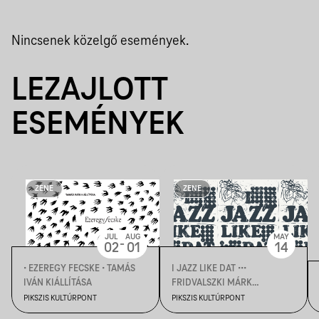
Nincsenek közelgő események.
LEZAJLOTT
ESEMÉNYEK
ZENE
ZENE
JUL
AUG
MAY
-
02
01
14
• EZEREGY FECSKE • TAMÁS
I JAZZ LIKE DAT •••
IVÁN KIÁLLÍTÁSA
FRIDVALSZKI MÁRK
KIÁLLÍTÁSA
PIKSZIS KULTÚRPONT
PIKSZIS KULTÚRPONT