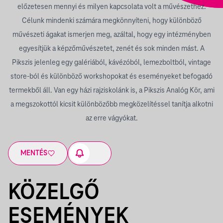
előzetesen mennyi és milyen kapcsolata volt a művészethez.
Célunk mindenki számára megkönnyíteni, hogy különböző
művészeti ágakat ismerjen meg, azáltal, hogy egy intézményben
egyesítjük a képzőművészetet, zenét és sok minden mást. A
Pikszis jelenleg egy galériából, kávézóból, lemezboltból, vintage
store-ból és különböző workshopokat és eseményeket befogadó
termekből áll. Van egy házi rajziskolánk is, a Pikszis Analóg Kör, ami
a megszokottól kicsit különbözőbb megközelítéssel tanítja alkotni
az erre vágyókat.
MENTÉS
KÖZELGŐ
ESEMÉNYEK