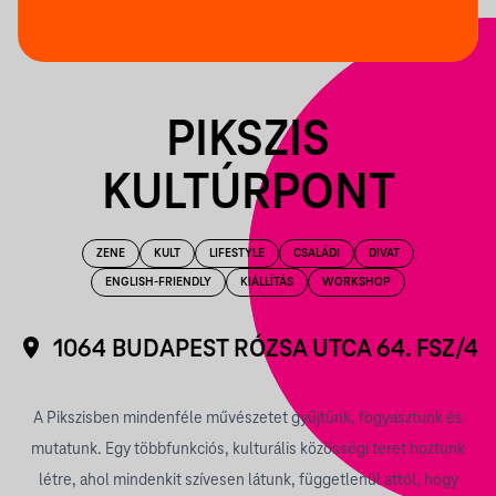
PIKSZIS
KULTÚRPONT
ZENE
KULT
LIFESTYLE
CSALÁDI
DIVAT
ENGLISH-FRIENDLY
KIÁLLÍTÁS
WORKSHOP
1064 BUDAPEST RÓZSA UTCA 64. FSZ/4
A Pikszisben mindenféle művészetet gyűjtünk, fogyasztunk és
mutatunk. Egy többfunkciós, kulturális közösségi teret hoztunk
létre, ahol mindenkit szívesen látunk, függetlenül attól, hogy