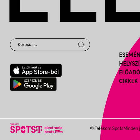
ESEMÉ
HELYSZ
ELŐAD
CIKKEK
© Telekom Spots
Minden j