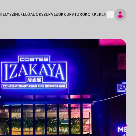
HELYSZÍNEK
ELŐADÓK
SZERVEZŐK
KURÁTOROK
CIKKEK
EN