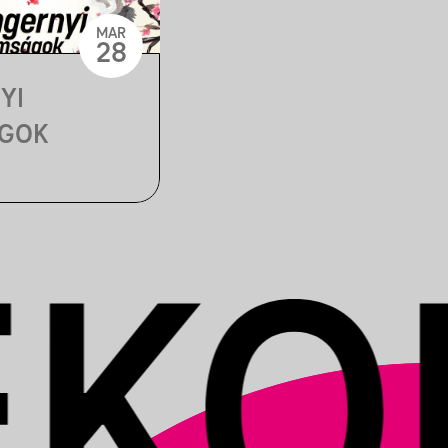
MAR
28
YI
ÁGOK