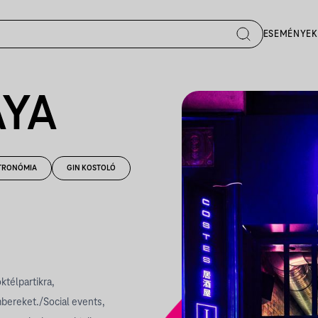
ESEMÉNYEK
AYA
TRONÓMIA
GIN KOSTOLÓ
télpartikra,
mbereket./Social events,