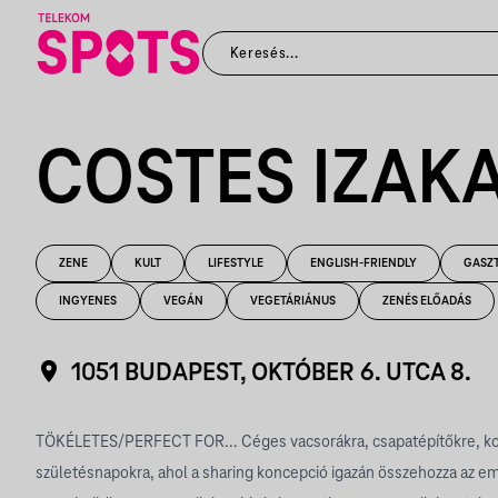
COSTES IZAK
ZENE
KULT
LIFESTYLE
ENGLISH-FRIENDLY
GASZ
INGYENES
VEGÁN
VEGETÁRIÁNUS
ZENÉS ELŐADÁS
1051 BUDAPEST, OKTÓBER 6. UTCA 8.
TÖKÉLETES/PERFECT FOR... Céges vacsorákra, csapatépítőkre, kok
születésnapokra, ahol a sharing koncepció igazán összehozza az e