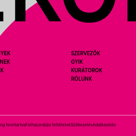
NYEK
SZERVEZŐK
ÍNEK
GYIK
ÓK
KURÁTOROK
RÓLUNK
og fenntartva
Felhasználási feltételek
Sütikezelés
Adatkezelés