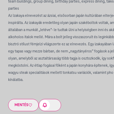
team buildings, group dining, birthday parties, express dining, take
parties
Az Izakaya elnevezést az ázsiai, elsősorban japán kultúrában elterj
inspirálta. Az izakayák eredetileg olyan japán szakéboltok voltak, a
általában a munkát „letéve”- le tudtak ülni a helyiségben inni és akár
alkoholos italok mellé. Mára a bolt jelleg visszaszorult és leginkább
bisztró stílust fémjelzi világszerte ez az elnevezés. Egy izakayában 
egy tapas vagy mezze bárban, de nem „nagytányéros” fogások a je
olyan, amelyből az asztaltársaság több tagja is osztozkodik, így sok
megkóstolni. Az étlap fogásai főként a japán konyhára építenek, így
wagyu steak specialitások mellett tonkatsu variációk, valamint pho 
kínálatba.
MENTÉS