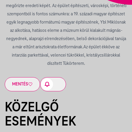
megőrizte eredeti képét. Az épület építészeti, városképi, történeti
szempontból is fontos számunkra: a 19. századi magyar építészet
egyik legnagyobb formátumú magyar építészének, Ybl Miklósnak
az alkotása, hatásos eleme a múzeum körül kialakult mágnás-
negyednek, alaprajzi elrendezésében, belső dekorációjával tanúja
a már eltűnt arisztokrata életformának.Az épület ékköve az
intarziás parkettával, velencei tükrökkel, kristálycsillárokkal
díszített Tükörterem.
MENTÉS
KÖZELGŐ
ESEMÉNYEK