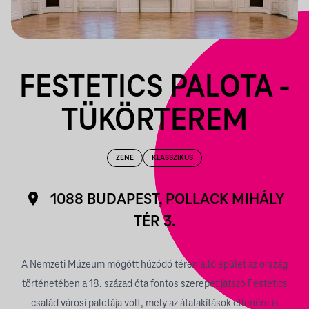
FESTETICS PALOTA -
TÜKÖRTEREM
ZENE
KLASSZIKUS
1088 BUDAPEST, POLLACK MIHÁLY
TÉR 3.
A Nemzeti Múzeum mögött húzódó téren álló épület az ország
történetében a 18. század óta fontos szerepet játszó Festetics
család városi palotája volt, mely az átalakítások ellenére is