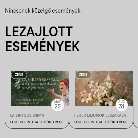
Nincsenek közelgő események.
LEZAJLOTT
ESEMÉNYEK
ZENE
ZENE
MAY
AUG
25
31
LA VIRTUOSISSIMA
FEHÉR LILIOMOK ÉJSZAKÁJA
FESTETICS PALOTA - TÜKÖRTEREM
FESTETICS PALOTA - TÜKÖRTEREM