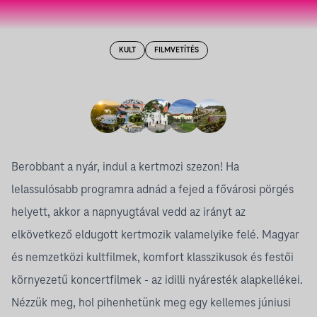
KULT
FILMVETÍTÉS
Berobbant a nyár, indul a kertmozi szezon! Ha
lelassulósabb programra adnád a fejed a fővárosi pörgés
helyett, akkor a napnyugtával vedd az irányt az
elkövetkező eldugott kertmozik valamelyike felé. Magyar
és nemzetközi kultfilmek, komfort klasszikusok és festői
környezetű koncertfilmek - az idilli nyáresték alapkellékei.
Nézzük meg, hol pihenhetünk meg egy kellemes júniusi