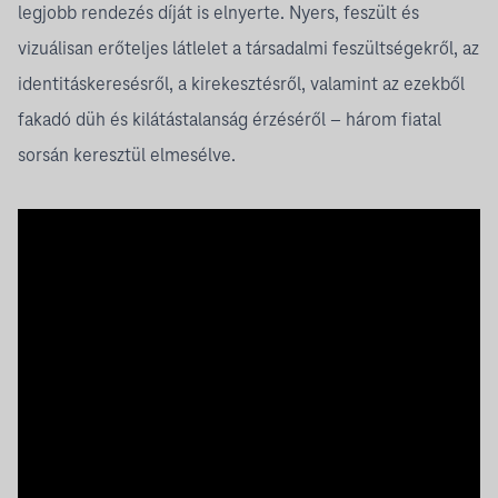
legjobb rendezés díját is elnyerte. Nyers, feszült és
vizuálisan erőteljes látlelet a társadalmi feszültségekről, az
identitáskeresésről, a kirekesztésről, valamint az ezekből
fakadó düh és kilátástalanság érzéséről – három fiatal
sorsán keresztül elmesélve.