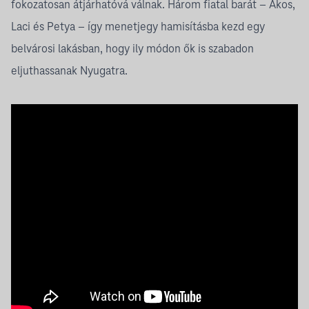
fokozatosan átjárhatóvá válnak. Három fiatal barát – Ákos,
Laci és Petya – így menetjegy hamisításba kezd egy
belvárosi lakásban, hogy ily módon ők is szabadon
eljuthassanak Nyugatra.