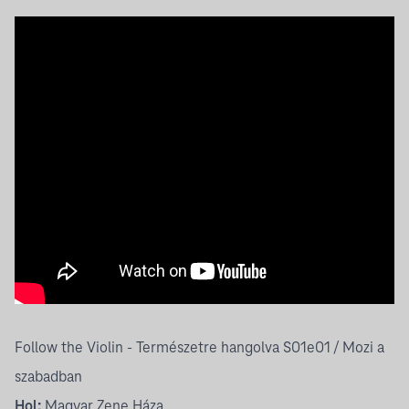
Follow the Violin - Természetre hangolva S01e01 / Mozi a
szabadban
Hol:
Magyar Zene Háza