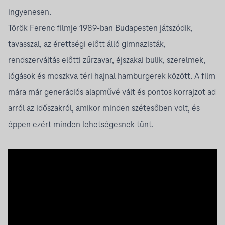
ingyenesen.
Török Ferenc filmje 1989-ban Budapesten játszódik,
tavasszal, az érettségi előtt álló gimnazisták,
rendszerváltás előtti zűrzavar, éjszakai bulik, szerelmek,
lógások és moszkva téri hajnal hamburgerek között. A film
mára már generációs alapművé vált és pontos korrajzot ad
arról az időszakról, amikor minden szétesőben volt, és
éppen ezért minden lehetségesnek tűnt.