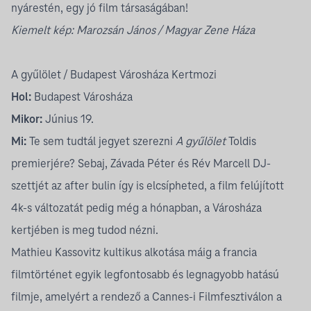
nyárestén, egy jó film társaságában!
Kiemelt kép: Marozsán János / Magyar Zene Háza
A gyűlölet / Budapest Városháza Kertmozi
Hol:
Budapest Városháza
Mikor:
Június 19.
Mi:
Te sem tudtál jegyet szerezni
A gyűlölet
Toldis
premierjére? Sebaj,
Závada Péter és Rév Marcell DJ-
szettjét
az after bulin így is elcsípheted, a film felújított
4k-s változatát pedig még a hónapban, a Városháza
kertjében is meg tudod nézni.
Mathieu Kassovitz kultikus alkotása máig a francia
filmtörténet egyik legfontosabb és legnagyobb hatású
filmje, amelyért a rendező a Cannes-i Filmfesztiválon a