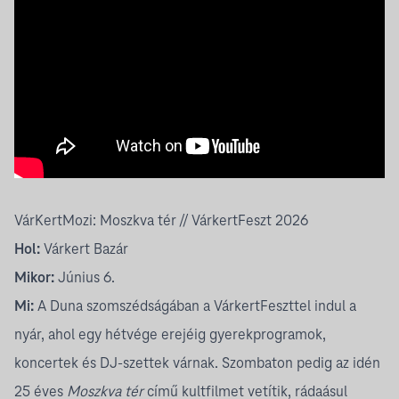
VárKertMozi: Moszkva tér // VárkertFeszt 2026
Hol:
Várkert Bazár
Mikor:
Június 6.
Mi:
A Duna szomszédságában a
VárkertFeszttel
indul a
nyár, ahol egy hétvége erejéig gyerekprogramok,
koncertek és DJ-szettek várnak. Szombaton pedig az idén
25 éves
Moszkva tér
című kultfilmet vetítik, rádaásul