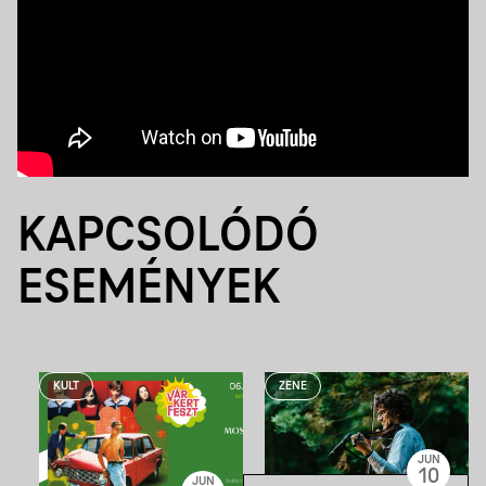
KAPCSOLÓDÓ
ESEMÉNYEK
KULT
ZENE
JUN
10
JUN