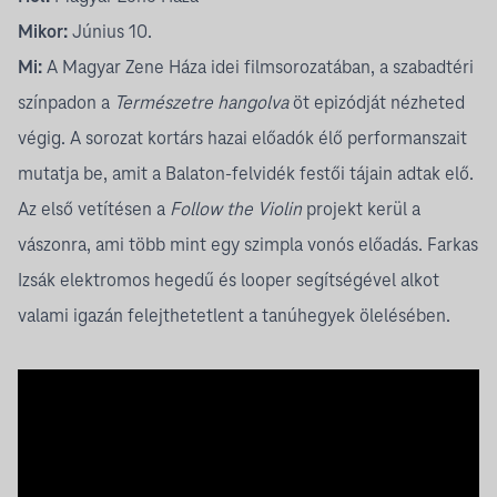
Mikor:
Június 10.
Mi:
A Magyar Zene Háza idei filmsorozatában, a szabadtéri
színpadon a
Természetre hangolva
öt epizódját nézheted
végig. A sorozat kortárs hazai előadók élő performanszait
mutatja be, amit a Balaton-felvidék festői tájain adtak elő.
Az első vetítésen a
Follow the Violin
projekt kerül a
vászonra, ami több mint egy szimpla vonós előadás. Farkas
Izsák elektromos hegedű és looper segítségével alkot
valami igazán felejthetetlent a tanúhegyek ölelésében.