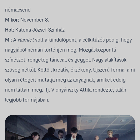
némacsend
Mikor:
November 8.
Hol:
Katona József Színház
Mi:
A
Hamlet
volt a kiindulópont, a célkitűzés pedig, hogy
nagyjából némán történjen meg. Mozgásközpontú
színészet, rengeteg tánccal, és geggel. Nagy alakítások
szöveg nélkül. Költői, kreatív, érzékeny. Újszerű forma, ami
olyan rétegeit mutatja meg az anyagnak, amiket eddig
nem láttam meg. Ifj. Vidnyánszky Attila rendezte, talán
legjobb formájában.