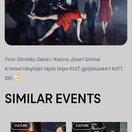
Fotó:
Dömölky Dániel
/ Katona József Színház
A heted iránytűjét tájoló teljes KULT-gyűjtésünkért
KATT
IDE!
🧭
SIMILAR EVENTS
CULTURE
CULTURE