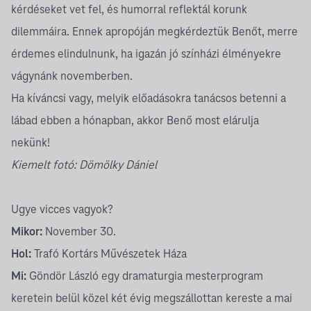
kérdéseket vet fel, és humorral reflektál korunk
dilemmáira. Ennek apropóján megkérdeztük Benőt, merre
érdemes elindulnunk, ha igazán jó színházi élményekre
vágynánk novemberben.
Ha kíváncsi vagy, melyik előadásokra tanácsos betenni a
lábad ebben a hónapban, akkor Benő most elárulja
nekünk!
Kiemelt fotó:
Dömölky Dániel
Ugye vicces vagyok?
Mikor:
November 30.
Hol:
Trafó Kortárs Művészetek Háza
Mi:
Göndör László
egy dramaturgia mesterprogram
keretein belül közel két évig megszállottan kereste a mai