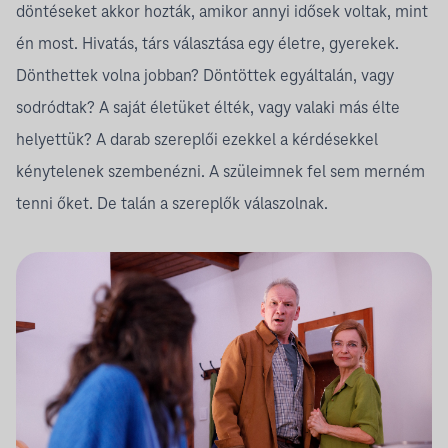
döntéseket akkor hozták, amikor annyi idősek voltak, mint
én most. Hivatás, társ választása egy életre, gyerekek.
Dönthettek volna jobban? Döntöttek egyáltalán, vagy
sodródtak? A saját életüket élték, vagy valaki más élte
helyettük? A darab szereplői ezekkel a kérdésekkel
kénytelenek szembenézni. A szüleimnek fel sem merném
tenni őket. De talán a szereplők válaszolnak.