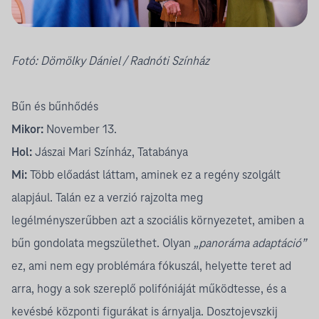
Fotó:
Dömölky Dániel
/ Radnóti Színház
Bűn és bűnhődés
Mikor:
November 13.
Hol:
Jászai Mari Színház, Tatabánya
Mi:
Több előadást láttam, aminek ez a regény szolgált
alapjául. Talán ez a verzió rajzolta meg
legélményszerűbben azt a szociális környezetet, amiben a
bűn gondolata megszülethet. Olyan
„panoráma adaptáció”
ez, ami nem egy problémára fókuszál, helyette teret ad
arra, hogy a sok szereplő polifóniáját működtesse, és a
kevésbé központi figurákat is árnyalja. Dosztojevszkij