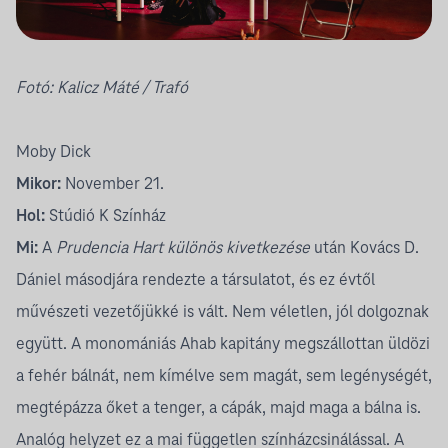
Fotó:
Kalicz Máté
/ Trafó
Moby Dick
Mikor:
November 21.
Hol:
Stúdió K Színház
Mi:
A
Prudencia Hart különös kivetkezése
után Kovács D.
Dániel másodjára rendezte a társulatot, és ez évtől
művészeti vezetőjükké is vált. Nem véletlen, jól dolgoznak
együtt. A monomániás Ahab kapitány megszállottan üldözi
a fehér bálnát, nem kímélve sem magát, sem legénységét,
megtépázza őket a tenger, a cápák, majd maga a bálna is.
Analóg helyzet ez a mai független színházcsinálással. A