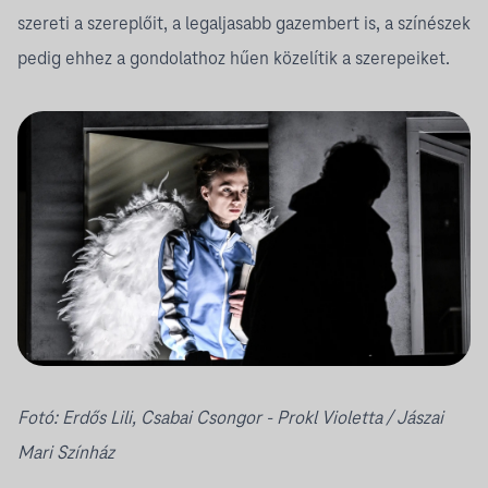
szereti a szereplőit, a legaljasabb gazembert is, a színészek
pedig ehhez a gondolathoz hűen közelítik a szerepeiket.
Fotó: Erdős Lili, Csabai Csongor -
Prokl Violetta
/ Jászai
Mari Színház