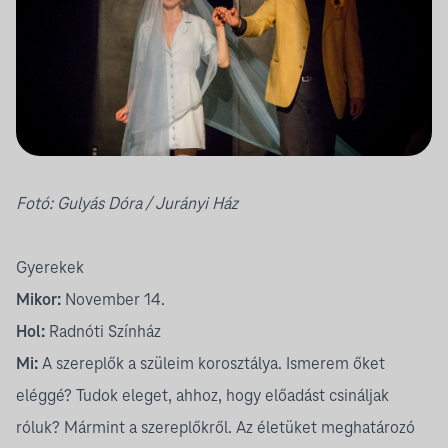
Fotó:
Gulyás Dóra
/ Jurányi Ház
Gyerekek
Mikor:
November 14.
Hol:
Radnóti Színház
Mi:
A szereplők a szüleim korosztálya. Ismerem őket
eléggé? Tudok eleget, ahhoz, hogy előadást csináljak
róluk? Mármint a szereplőkről. Az életüket meghatározó