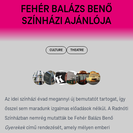
FEHÉR BALÁZS BENŐ
SZÍNHÁZI AJÁNLÓJA
CULTURE
THEATRE
Az idei színházi évad megannyi új bemutatót tartogat, így
ősszel sem maradunk izgalmas előadások nélkül. A Radnóti
Színházban nemrég mutatták be
Fehér Balázs Benő
Gyerekek
című rendezését, amely mélyen emberi