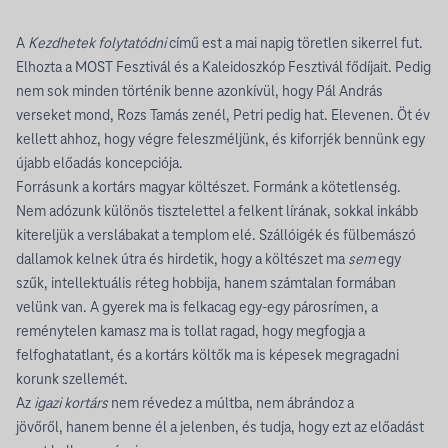
A
Kezdhetek folytatódni
című est a mai napig töretlen sikerrel fut.
Elhozta a MOST Fesztivál és a Kaleidoszkóp Fesztivál fődíjait. Pedig
nem sok minden történik benne azonkívül, hogy Pál András
verseket mond, Rozs Tamás zenél, Petri pedig hat. Elevenen. Öt év
kellett ahhoz, hogy végre feleszméljünk, és kiforrjék bennünk egy
újabb előadás koncepciója.
Forrásunk a kortárs magyar költészet. Formánk a kötetlenség.
Nem adózunk különös tisztelettel a felkent lírának, sokkal inkább
kitereljük a verslábakat a templom elé. Szállóigék és fülbemászó
dallamok kelnek útra és hirdetik, hogy a költészet ma
sem
egy
szűk, intellektuális réteg hobbija, hanem számtalan formában
velünk van. A gyerek ma is felkacag egy-egy párosrímen, a
reménytelen kamasz ma is tollat ragad, hogy megfogja a
felfoghatatlant, és a kortárs költők ma is képesek megragadni
korunk szellemét.
Az
igazi kortárs
nem révedez a múltba, nem ábrándoz a
jövőről, hanem benne él a jelenben, és tudja, hogy ezt az előadást