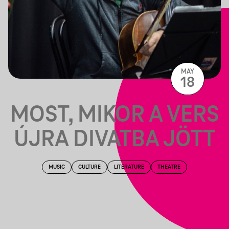
MAY
18
MOST, MIKOR A VERS
ÚJRA DIVATBA JÖTT
MUSIC
CULTURE
LITERATURE
THEATRE