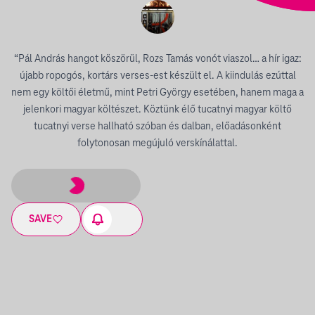
“Pál András hangot köszörül, Rozs Tamás vonót viaszol… a hír igaz:
újabb ropogós, kortárs verses-est készült el. A kiindulás ezúttal
nem egy költői életmű, mint Petri György esetében, hanem maga a
jelenkori magyar költészet. Köztünk élő tucatnyi magyar költő
tucatnyi verse hallható szóban és dalban, előadásonként
folytonosan megújuló verskínálattal.
SAVE