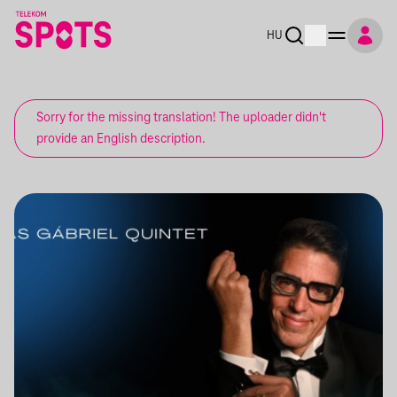
HU
Sorry for the missing translation! The uploader didn't
provide an English description.