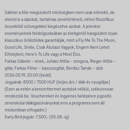
Gábriel a tőle megszokott minőségben nem csak elénekli, de
elemzi is a dalokat, tartalmas zenetörténeti, néhol filozofikus
összekötő szövegekkel kiegészítve azokat. A jelenkor
eseményeinek feldolgozásában az életigenlő hangulatot olyan
klasszikus örökzöldek garantálják, mint a Fly Me To The Moon,
Good Life, Smile, Csak Átutazó Vagyok, Engem Nem Lehet
Elfelejteni, Here’s To Life vagy a Most Élsz.
Farkas Gábriel – ének, Juhász Attila – zongora, Rieger Attila –
gitár, Farkas Péter – basszusgitár, Berdisz Tamás – dob
2026.05.19. 20:00 (kedd)
Jegyárak: 8500 / 7500 HUF (teljes árú / diák és nyugdíjas)
(Ezen az estén a koncerttermet asztalok nélkül, széksorosan
rendezzük be. Vouchereket és ingyenes belépésre jogosító
zeneiskolai diákigazolványokat erre a programra nem áll
módunkban elfogadni.)
Early Bird jegyár: 7.500,- (05.08.-ig)