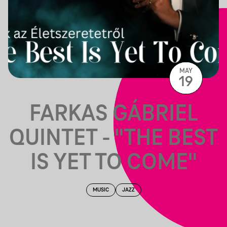
MAY
19
FARKAS GÁBRIEL
QUINTET - "THE BEST
IS YET TO COME"
MUSIC
JAZZ