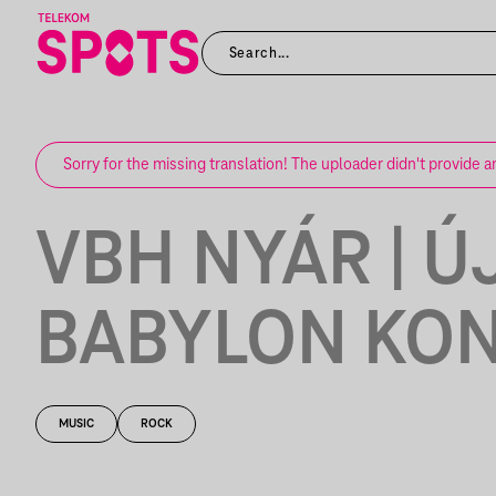
Sorry for the missing translation! The uploader didn't provide a
VBH NYÁR | Ú
BABYLON KO
MUSIC
ROCK