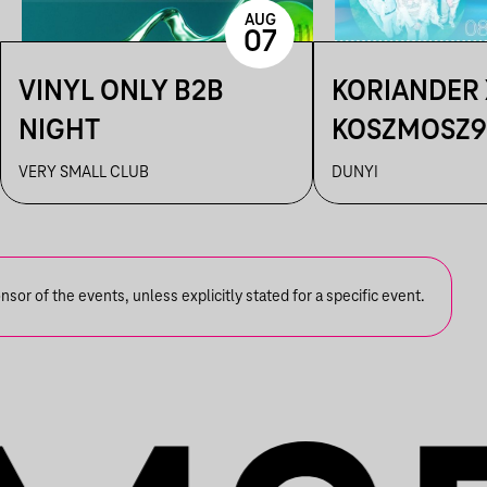
AUG
07
VINYL ONLY B2B
KORIANDER 
NIGHT
KOSZMOSZ9
DUNYI
VERY SMALL CLUB
DUNYI
or of the events, unless explicitly stated for a specific event.