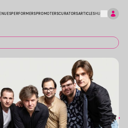
ENUES
PERFORMERS
PROMOTERS
CURATORS
ARTICLES
HU