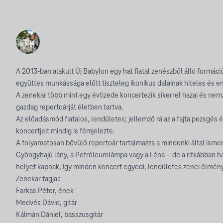
A 2013-ban alakult Új Babylon egy hat fiatal zenészből álló formá
együttes munkássága előtt tiszteleg ikonikus dalainak hiteles és e
A zenekar több mint egy évtizede koncertezik sikerrel hazai és ne
gazdag repertoárját életben tartva.
Az előadásmód fiatalos, lendületes; jellemző rá az a fajta pezsgé
koncertjeit mindig is fémjelezte.
A folyamatosan bővülő repertoár tartalmazza a mindenki által ismer
Gyöngyhajú lány, a Petróleumlámpa vagy a Léna – de a ritkábban h
helyet kapnak, így minden koncert egyedi, lendületes zenei élményt
Zenekar tagjai:
Farkas Péter, ének
Medvés Dávid, gitár
Kálmán Dániel, basszusgitár