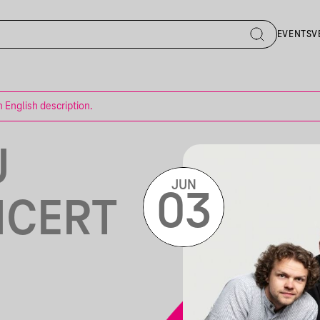
EVENTS
V
n English description.
J
JUN
03
NCERT