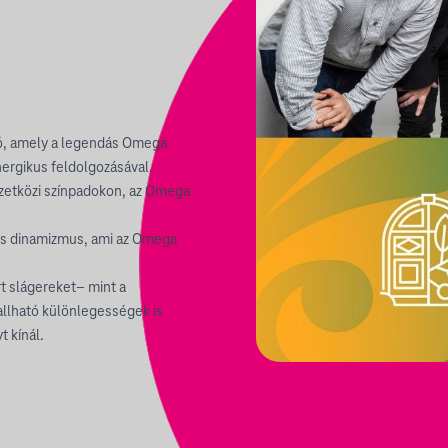
ció, amely a legendás Omega
nergikus feldolgozásával.
mzetközi színpadokon, az Omega
s és dinamizmus, ami az Omega
t slágereket– mint a
allható különlegességek is
 kínál.