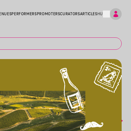
ENUES
PERFORMERS
PROMOTERS
CURATORS
ARTICLES
HU