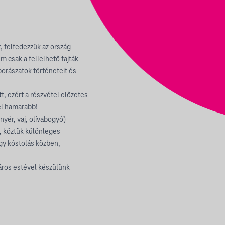
, felfedezzük az ország
m csak a fellelhető fajták
borászatok történeteit és
, ezért a részvétel előzetes
él hamarabb!
yér, vaj, olívabogyó)
l, köztük különleges
gy kóstolás közben,
tyáros estével készülünk