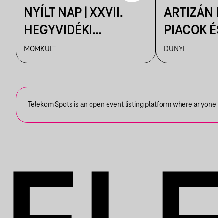
NYÍLT NAP | XXVII.
ARTIZÁN
HEGYVIDÉKI
PIACOK É
NEMZETKÖZI
RUHATUR
MOMKULT
DUNYI
MŰVÉSZTELEP
DUNYIBA
Telekom Spots is an open event listing platform where anyone ca