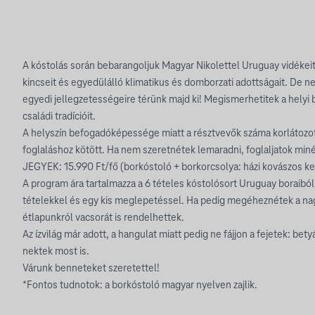
A kóstolás során bebarangoljuk Magyar Nikolettel Uruguay vidékeit
kincseit és egyedülálló klimatikus és domborzati adottságait. De ne
egyedi jellegzetességeire térünk majd ki! Megismerhetitek a helyi 
családi tradícióit.
A helyszín befogadóképessége miatt a résztvevők száma korlátozott
foglaláshoz kötött. Ha nem szeretnétek lemaradni, foglaljatok min
JEGYEK: 15.990 Ft/fő (borkóstoló + borkorcsolya: házi kovászos ken
A program ára tartalmazza a 6 tételes kóstolósort Uruguay boraibó
tételekkel és egy kis meglepetéssel. Ha pedig megéheznétek a na
étlapunkról vacsorát is rendelhettek.
Az ízvilág már adott, a hangulat miatt pedig ne fájjon a fejetek: be
nektek most is.
Várunk benneteket szeretettel!
*Fontos tudnotok: a borkóstoló magyar nyelven zajlik.