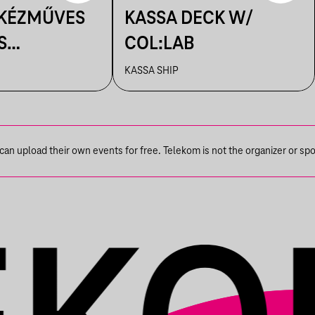
 KÉZMŰVES
KASSA DECK W/
S
COL:LAB
IK A
KASSA SHIP
N
n upload their own events for free. Telekom is not the organizer or spons