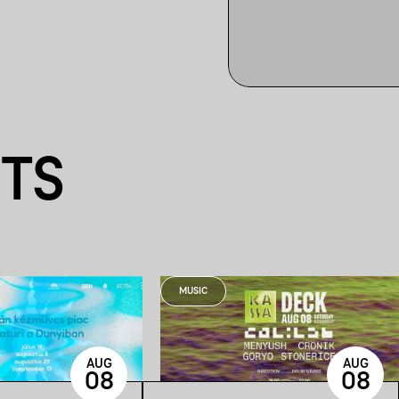
NTS
MUSIC
AUG
AUG
08
08