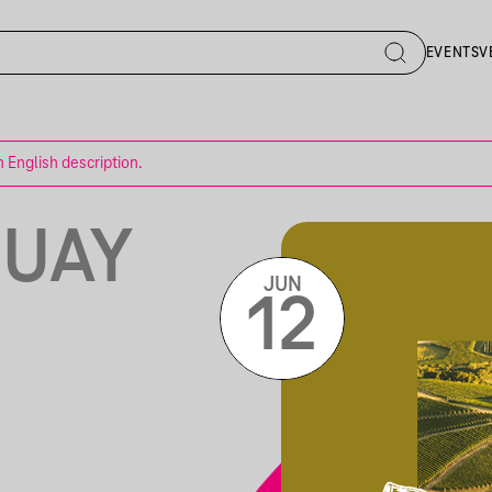
EVENTS
V
n English description.
GUAY
JUN
12